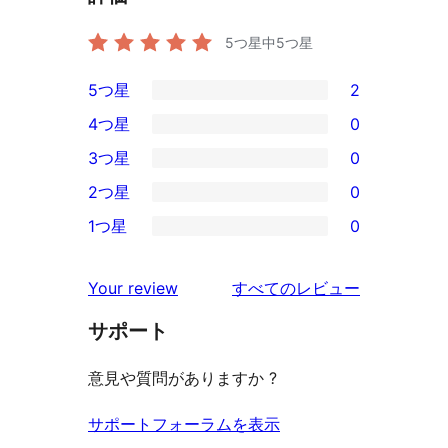
5つ星中
5
つ星
5つ星
2
2
4つ星
0
5-
0
3つ星
0
星
4-
0
2つ星
0
レ
星
3-
0
ビ
1つ星
0
レ
星
2-
0
ュ
ビ
レ
星
1-
ー
を
ュ
Your review
すべてのレビュー
ビ
レ
星
見
ー
ュ
ビ
サポート
レ
る
ー
ュ
ビ
意見や質問がありますか ?
ー
ュ
ー
サポートフォーラムを表示