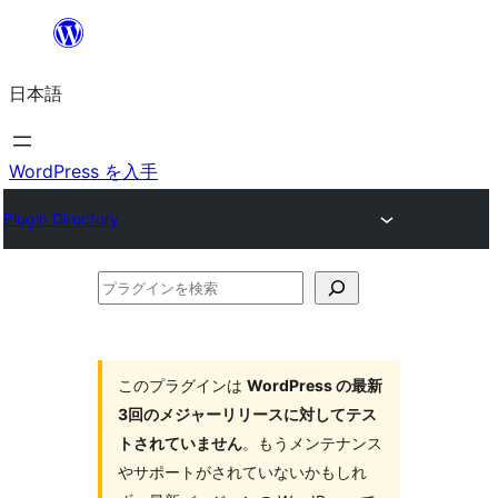
内
容
日本語
を
ス
キ
WordPress を入手
ッ
Plugin Directory
プ
プ
ラ
グ
イ
このプラグインは
WordPress の最新
3回のメジャーリリースに対してテス
ン
トされていません
。もうメンテナンス
を
やサポートがされていないかもしれ
検