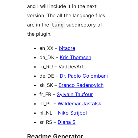
and I will include it in the next
version. The all the language files
are in the
subdirectory of
lang
the plugin.
en_XX –
bitacre
da_DK –
Kris Thomsen
ru_RU – VadDevArt
de_DE –
Dr. Paolo Colombani
sk_SK –
Branco Radenovich
fr_FR –
Sylvain Taufour
pl_PL –
Waldemar Jastalski
nl_NL –
Niko Strijbol
sr_RS –
Diana S
Readme Generator