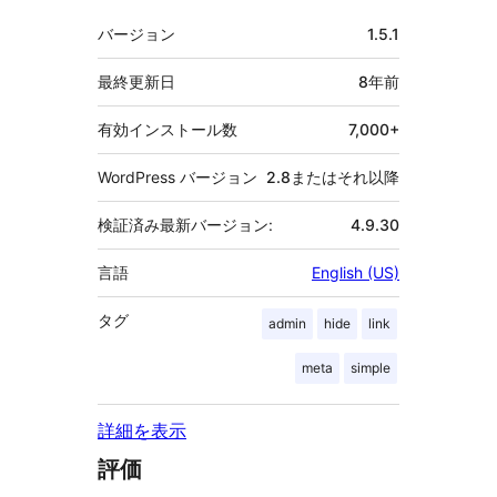
者
メ
バージョン
1.5.1
タ
最終更新日
8年
前
有効インストール数
7,000+
WordPress バージョン
2.8またはそれ以降
検証済み最新バージョン:
4.9.30
言語
English (US)
タグ
admin
hide
link
meta
simple
詳細を表示
評価