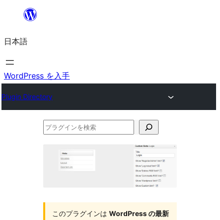
内
容
日本語
を
ス
キ
WordPress を入手
ッ
Plugin Directory
プ
プ
ラ
グ
イ
ン
を
このプラグインは
WordPress の最新
検