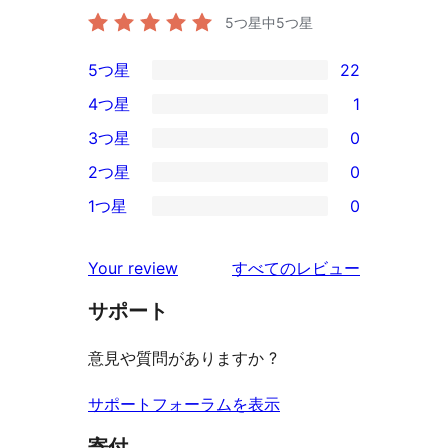
5つ星中
5
つ星
5つ星
22
22
4つ星
1
5-
1
3つ星
0
星
4-
0
2つ星
0
レ
星
3-
0
ビ
1つ星
0
レ
星
2-
0
ュ
ビ
レ
星
1-
ー
を
ュ
Your review
すべてのレビュー
ビ
レ
星
見
ー
ュ
ビ
サポート
レ
る
ー
ュ
ビ
意見や質問がありますか ?
ー
ュ
ー
サポートフォーラムを表示
寄付