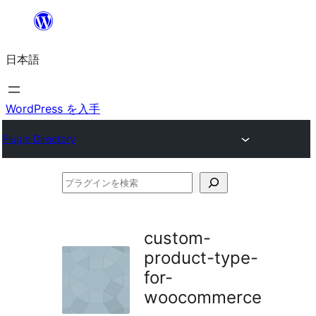
内
容
日本語
を
ス
キ
WordPress を入手
ッ
Plugin Directory
プ
プ
ラ
グ
custom-
イ
product-type-
ン
for-
を
woocommerce
検