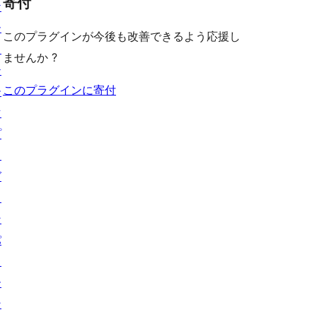
寄付
ケ
ー
このプラグインが今後も改善できるよう応援し
ス
ませんか ?
テ
このプラグインに寄付
ー
マ
プ
ラ
グ
イ
ン
パ
タ
ー
ン