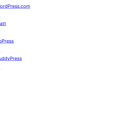
ordPress.com
↗
att
↗
bPress
↗
uddyPress
↗