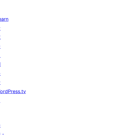
earn
サ
ポ
ー
ト
開
発
者
ordPress.tv
↗
参
加・