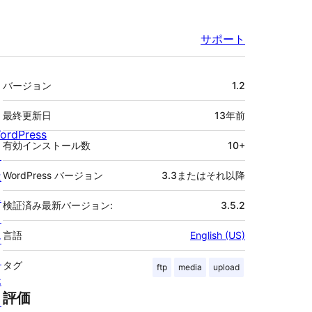
サポート
メ
バージョン
1.2
タ
最終更新日
13年
前
ordPress
有効インストール数
10+
と
は
WordPress バージョン
3.3またはそれ以降
ニ
検証済み最新バージョン:
3.5.2
ュ
言語
English (US)
ー
ス
タグ
ftp
media
upload
ホ
評価
ス