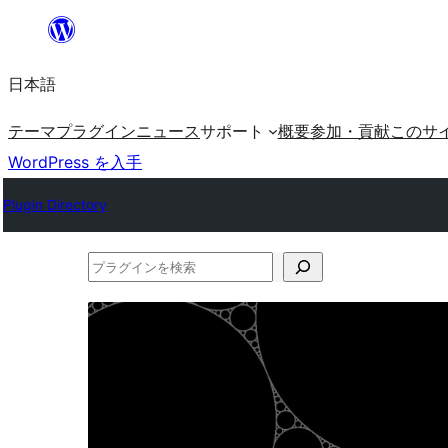
内
容
日本語
を
ス
テーマ
プラグイン
ニュース
サポート
概要
参加・貢献
このサ
キ
WordPress を入手
ッ
Plugin Directory
プ
プ
ラ
グ
イ
ン
を
検