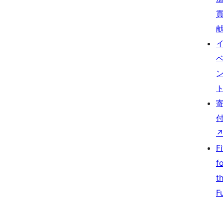
F
f
t
F