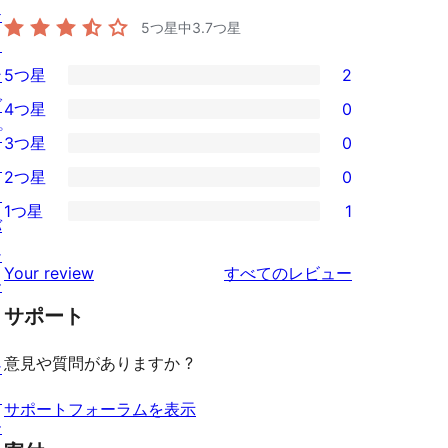
テ
5つ星中
3.7
つ星
ィ
ン
5つ星
2
2
グ
4つ星
0
5-
0
プ
3つ星
0
星
4-
0
ラ
2つ星
0
レ
星
3-
0
イ
ビ
1つ星
1
レ
星
2-
1
バ
ュ
ビ
レ
星
1-
シ
ー
を
ュ
Your review
すべてのレビュー
ビ
レ
星
ー
見
ー
ュ
ビ
サポート
レ
る
ー
ュ
ビ
意見や質問がありますか ?
シ
ー
ュ
ョ
ー
サポートフォーラムを表示
ー