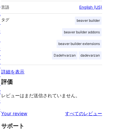
ス
言語
English (US)
ホ
タグ
beaver builder
ス
テ
beaver builder addons
ィ
beaver builder extensions
ン
Dadehvarzan
dadevarzan
グ
プ
詳細を表示
ラ
評価
イ
バ
レビューはまだ送信されていません。
シ
ー
を
Your review
すべてのレビュー
見
サポート