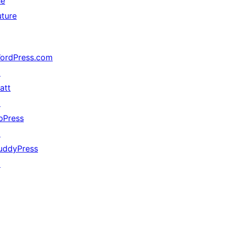
he
uture
ordPress.com
↗
att
↗
bPress
↗
uddyPress
↗