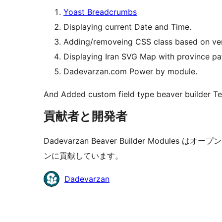
Yoast Breadcrumbs
Displaying current Date and Time.
Adding/removeing CSS class based on vert
Displaying Iran SVG Map with province pa
Dadevarzan.com Power by module.
And Added custom field type beaver builder Te
貢献者と開発者
Dadevarzan Beaver Builder Modu
ンに貢献しています。
貢
Dadevarzan
献
者