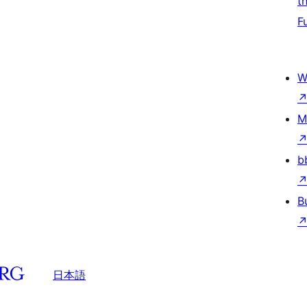
t
F
W
M
b
B
日本語