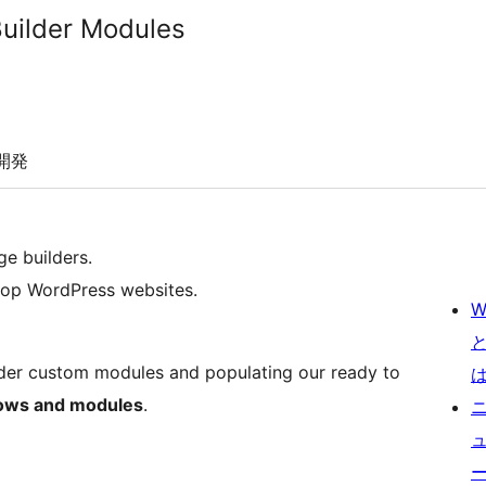
uilder Modules
開発
e builders.
elop WordPress websites.
W
ilder custom modules and populating our ready to
rows and modules
.