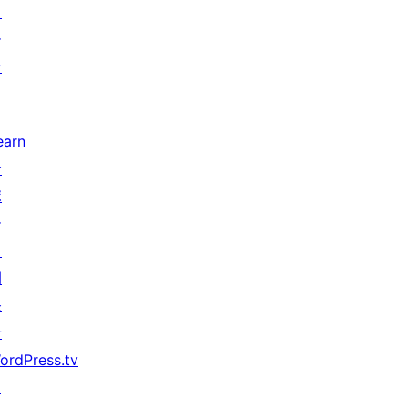
タ
ー
ン
earn
サ
ポ
ー
ト
開
発
者
ordPress.tv
↗