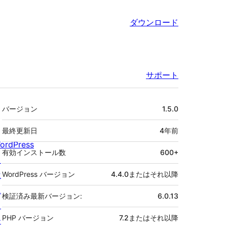
ダウンロード
サポート
メ
バージョン
1.5.0
タ
最終更新日
4年
前
ordPress
有効インストール数
600+
と
は
WordPress バージョン
4.4.0またはそれ以降
ニ
検証済み最新バージョン:
6.0.13
ュ
PHP バージョン
7.2またはそれ以降
ー