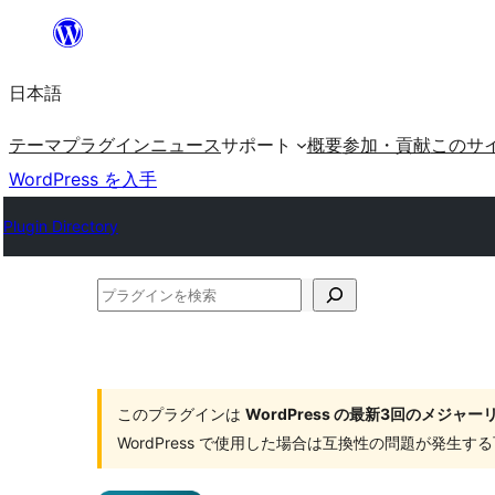
内
容
日本語
を
ス
テーマ
プラグイン
ニュース
サポート
概要
参加・貢献
このサ
キ
WordPress を入手
ッ
Plugin Directory
プ
プ
ラ
グ
イ
このプラグインは
WordPress の最新3回のメジ
ン
WordPress で使用した場合は互換性の問題が発生
を
検