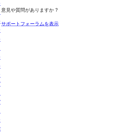
る
シ
意見や質問がありますか ?
ョ
ー
サポートフォーラムを表示
ケ
ー
ス
テ
ー
マ
プ
ラ
グ
イ
ン
パ