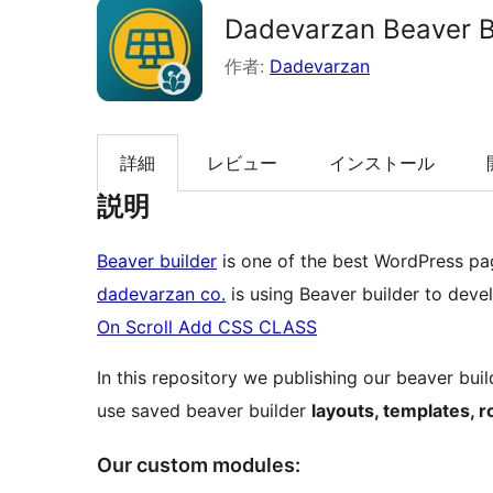
Dadevarzan Beaver B
索
作者:
Dadevarzan
詳細
レビュー
インストール
説明
Beaver builder
is one of the best WordPress pag
dadevarzan co.
is using Beaver builder to dev
On Scroll Add CSS CLASS
In this repository we publishing our beaver bu
use saved beaver builder
layouts, templates, 
Our custom modules: