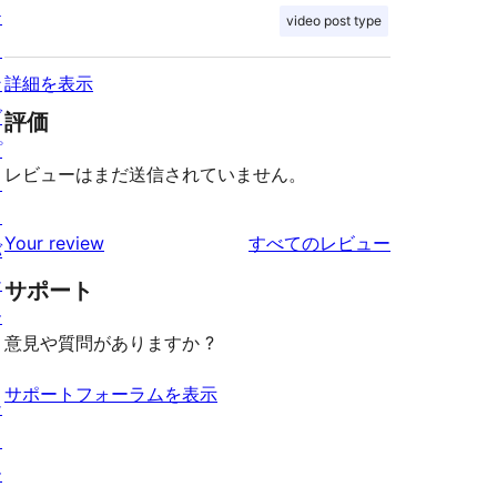
テ
video post type
ィ
ン
詳細を表示
グ
評価
プ
レビューはまだ送信されていません。
ラ
イ
を
Your review
すべてのレビュー
バ
見
シ
サポート
る
ー
意見や質問がありますか ?
サポートフォーラムを表示
シ
ョ
ー