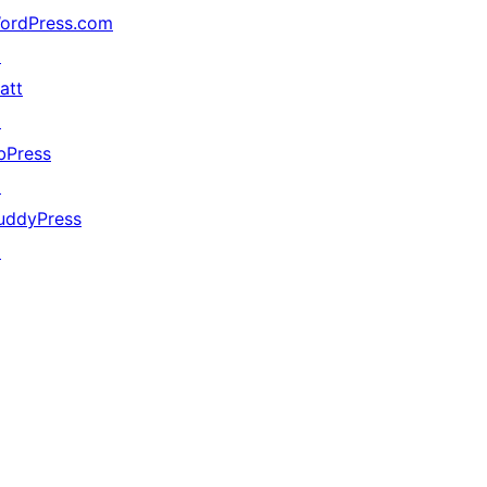
ordPress.com
↗
att
↗
bPress
↗
uddyPress
↗