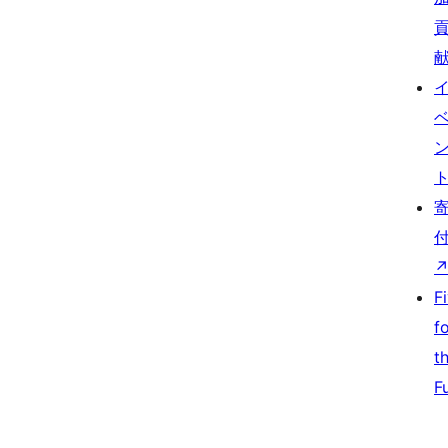
F
f
t
F