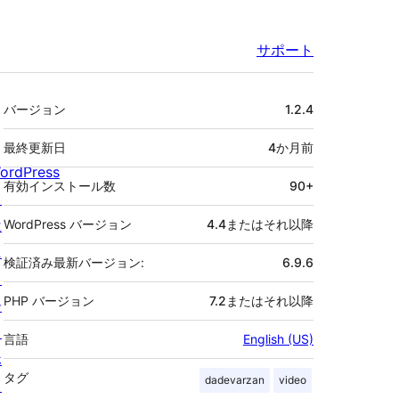
サポート
メ
バージョン
1.2.4
タ
最終更新日
4か月
前
ordPress
有効インストール数
90+
と
は
WordPress バージョン
4.4またはそれ以降
ニ
検証済み最新バージョン:
6.9.6
ュ
PHP バージョン
7.2またはそれ以降
ー
ス
言語
English (US)
ホ
タグ
dadevarzan
video
ス