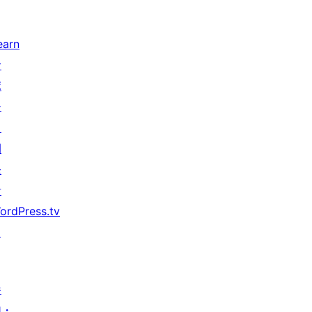
earn
サ
ポ
ー
ト
開
発
者
ordPress.tv
↗
参
加・