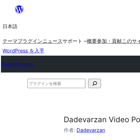
内
容
日本語
を
ス
テーマ
プラグイン
ニュース
サポート
概要
参加・貢献
このサ
キ
WordPress を入手
ッ
Plugin Directory
プ
プ
ラ
グ
イ
Dadevarzan Video Po
ン
を
作者:
Dadevarzan
検