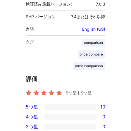
検証済み最新バージョン:
7.0.3
PHP バージョン
7.4またはそれ以降
言語
English (US)
タグ
comparison
price compare
price comparison
評価
5つ星中
5
つ星
5つ星
10
10
4つ星
0
5-
0
3つ星
0
星
4-
0