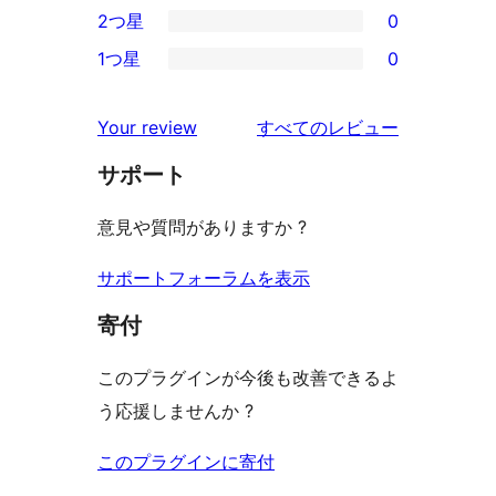
2つ星
0
レ
星
3-
0
ビ
1つ星
0
レ
星
2-
0
ュ
ビ
レ
星
1-
ー
を
ュ
Your review
すべてのレビュー
ビ
レ
星
見
ー
ュ
ビ
サポート
レ
る
ー
ュ
ビ
意見や質問がありますか ?
ー
ュ
ー
サポートフォーラムを表示
寄付
このプラグインが今後も改善できるよ
う応援しませんか ?
このプラグインに寄付