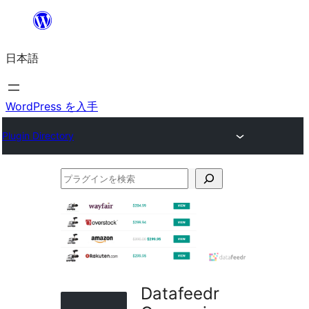
内
容
日本語
を
ス
キ
WordPress を入手
ッ
Plugin Directory
プ
プ
ラ
グ
イ
ン
を
Datafeedr
検