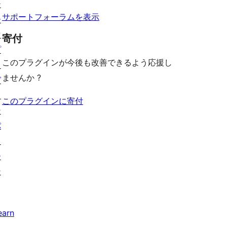
テ
ー
サポートフォーラムを表示
ー
マ
寄付
プ
このプラグインが今後も改善できるよう応援し
ラ
ませんか ?
グ
イ
このプラグインに寄付
ン
パ
タ
ー
ン
earn