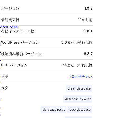
メ
バージョン
1.0.2
タ
最終更新日
11か月
前
ordPress
有効インストール数
300+
と
は
WordPress バージョン
5.0またはそれ以降
ニ
検証済み最新バージョン:
6.8.7
ュ
PHP バージョン
7.4またはそれ以降
ー
ス
言語
全2言語を表示
ホ
タグ
clean database
ス
テ
database cleaner
ィ
database reset
reset database
ン