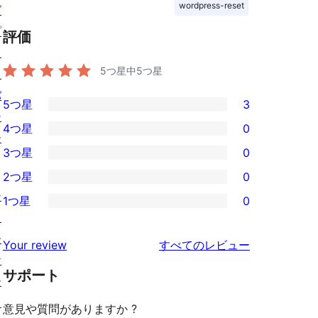
wordpress-reset
グ
プ
評価
ラ
5つ星中
5
つ星
イ
バ
5つ星
3
3
シ
4つ星
0
5-
ー
0
3つ星
0
星
4-
0
2つ星
0
レ
星
3-
0
シ
ビ
1つ星
0
レ
星
2-
0
ョ
ュ
ビ
レ
星
1-
ー
ー
を
ュ
Your review
すべてのレビュー
ビ
レ
星
ケ
見
ー
ュ
ビ
サポート
レ
ー
る
ー
ュ
ビ
ス
意見や質問がありますか ?
ー
ュ