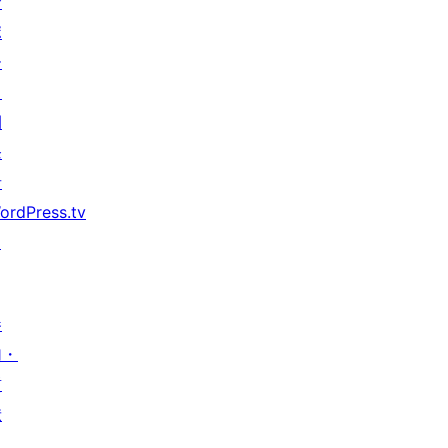
サ
ポ
ー
ト
開
発
者
ordPress.tv
↗
参
加・
貢
献
イ