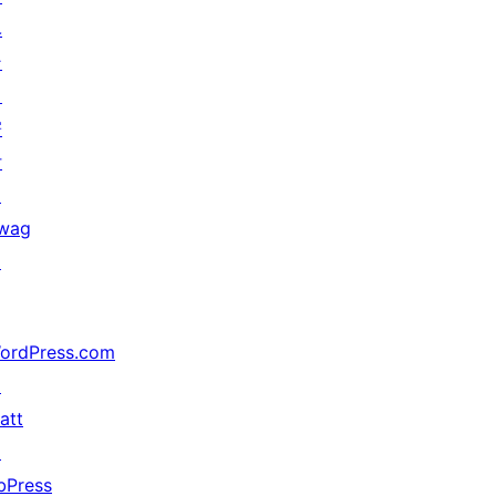
ベ
ン
ト
寄
付
↗
wag
↗
ordPress.com
↗
att
↗
bPress