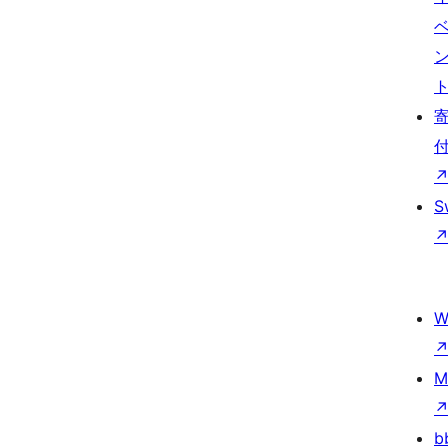
S
W
M
b