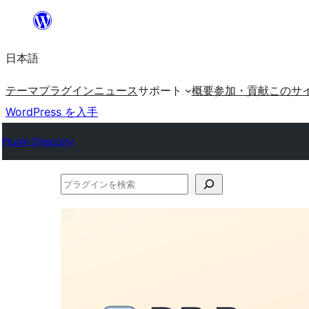
内
容
日本語
を
ス
テーマ
プラグイン
ニュース
サポート
概要
参加・貢献
このサ
キ
WordPress を入手
ッ
Plugin Directory
プ
プ
ラ
グ
イ
ン
を
検