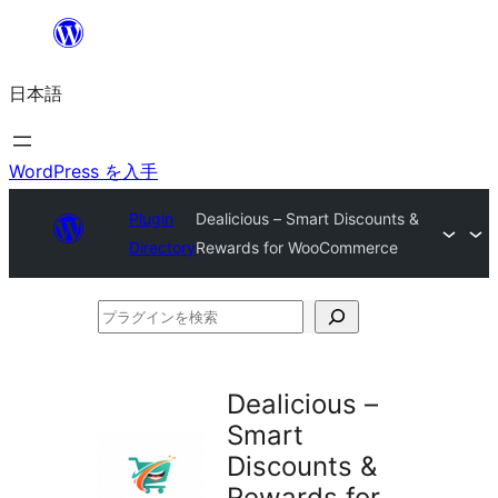
内
容
日本語
を
ス
キ
WordPress を入手
ッ
Plugin
Dealicious – Smart Discounts &
プ
Directory
Rewards for WooCommerce
プ
ラ
グ
Dealicious –
イ
Smart
ン
Discounts &
を
Rewards for