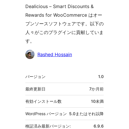
Dealicious – Smart Discounts &
Rewards for WooCommerce はオー
プンソースソフトウェアです。以下の
人々がこのプラグインに貢献していま
す。
貢
Rashed Hossain
献
者
メ
バージョン
1.0
タ
最終更新日
7か月
前
有効インストール数
10未満
WordPress バージョン
5.0またはそれ以降
検証済み最新バージョン:
6.9.6