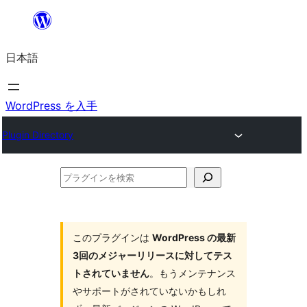
内
容
日本語
を
ス
キ
WordPress を入手
ッ
Plugin Directory
プ
プ
ラ
グ
イ
このプラグインは
WordPress の最新
3回のメジャーリリースに対してテス
ン
トされていません
。もうメンテナンス
を
やサポートがされていないかもしれ
検