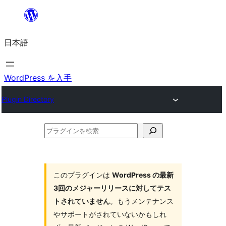
内
容
日本語
を
ス
キ
WordPress を入手
ッ
Plugin Directory
プ
プ
ラ
グ
イ
このプラグインは
WordPress の最新
3回のメジャーリリースに対してテス
ン
トされていません
。もうメンテナンス
を
やサポートがされていないかもしれ
検