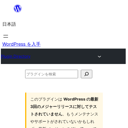
内
容
日本語
を
ス
キ
WordPress を入手
ッ
Plugin Directory
プ
プ
ラ
グ
イ
このプラグインは
WordPress の最新
3回のメジャーリリースに対してテス
ン
トされていません
。もうメンテナンス
を
やサポートがされていないかもしれ
検