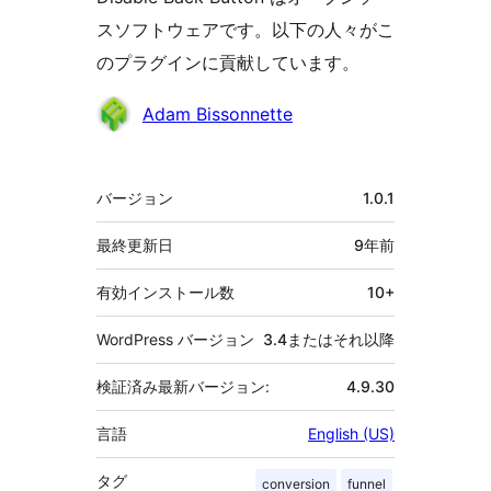
スソフトウェアです。以下の人々がこ
のプラグインに貢献しています。
貢
Adam Bissonnette
献
者
メ
バージョン
1.0.1
タ
最終更新日
9年
前
有効インストール数
10+
WordPress バージョン
3.4またはそれ以降
検証済み最新バージョン:
4.9.30
言語
English (US)
タグ
conversion
funnel