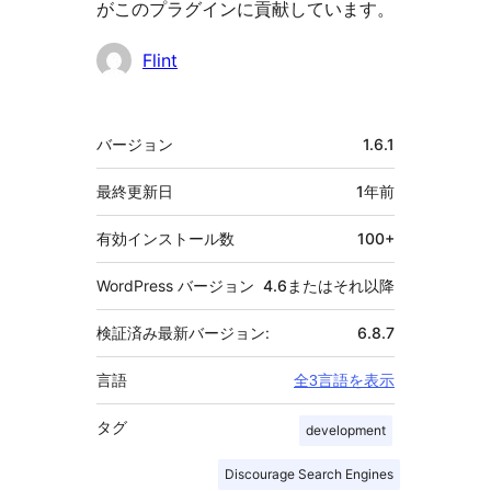
がこのプラグインに貢献しています。
貢
Flint
献
者
メ
バージョン
1.6.1
タ
最終更新日
1年
前
有効インストール数
100+
WordPress バージョン
4.6またはそれ以降
検証済み最新バージョン:
6.8.7
言語
全3言語を表示
タグ
development
Discourage Search Engines