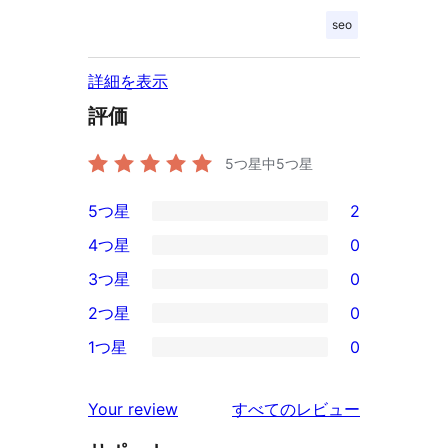
seo
詳細を表示
評価
5つ星中
5
つ星
5つ星
2
2
4つ星
0
5-
0
3つ星
0
星
4-
0
2つ星
0
レ
星
3-
0
ビ
1つ星
0
レ
星
2-
0
ュ
ビ
レ
星
1-
ー
を
ュ
Your review
すべてのレビュー
ビ
レ
星
見
ー
ュ
ビ