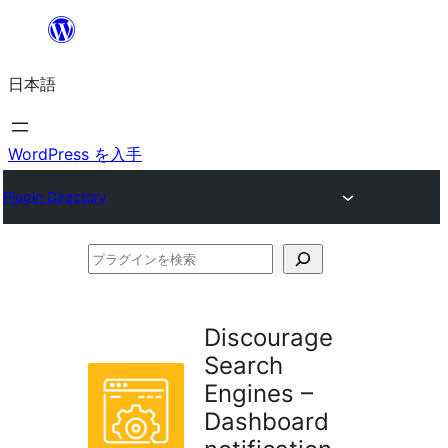
内
容
日本語
を
ス
キ
WordPress を入手
ッ
Plugin Directory
プ
プ
ラ
グ
Discourage
イ
Search
ン
Engines –
を
Dashboard
検