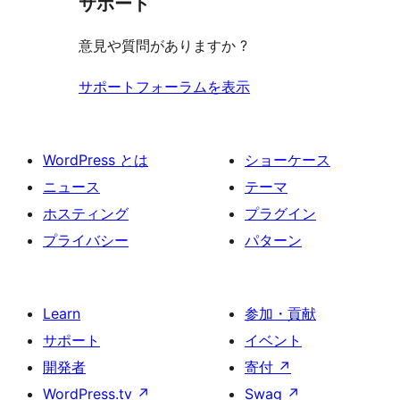
サポート
レ
る
ー
ュ
ビ
意見や質問がありますか ?
ー
ュ
ー
サポートフォーラムを表示
WordPress とは
ショーケース
ニュース
テーマ
ホスティング
プラグイン
プライバシー
パターン
Learn
参加・貢献
サポート
イベント
開発者
寄付
↗
WordPress.tv
↗
Swag
↗