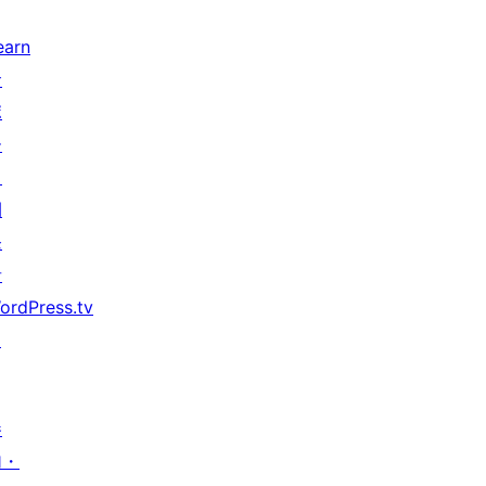
earn
サ
ポ
ー
ト
開
発
者
ordPress.tv
↗
参
加・