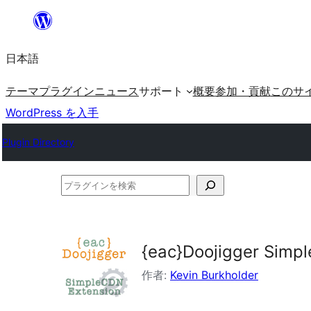
内
容
日本語
を
ス
テーマ
プラグイン
ニュース
サポート
概要
参加・貢献
このサ
キ
WordPress を入手
ッ
Plugin Directory
プ
プ
ラ
グ
イ
{eac}Doojigger Simp
ン
作者:
Kevin Burkholder
を
検