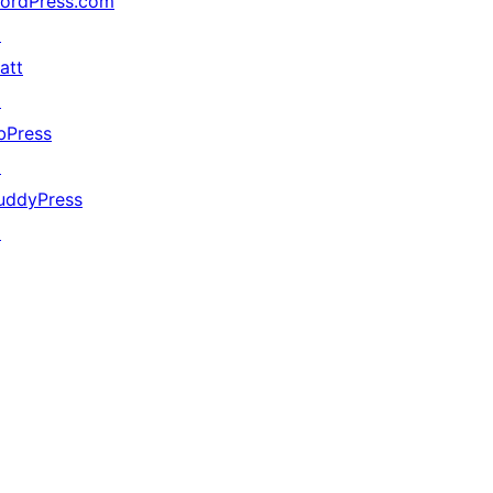
ordPress.com
↗
att
↗
bPress
↗
uddyPress
↗