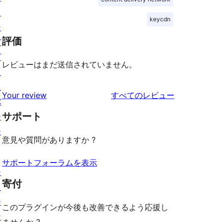
ィ
keycdn
ン
評価
グ
プ
レビューはまだ送信されていません。
ラ
イ
を
Your review
すべてのレビュー
バ
見
サポート
シ
る
ー
意見や質問がありますか ?
サポートフォーラムを表示
シ
寄付
ョ
ー
このプラグインが今後も改善できるよう応援し
ケ