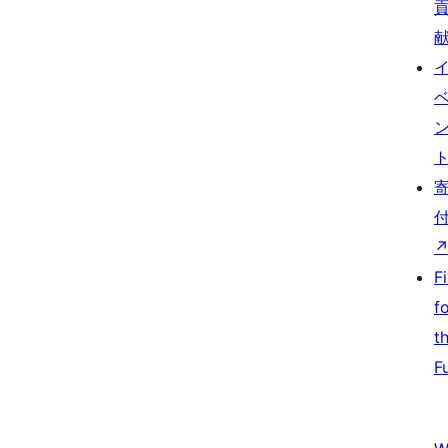
F
f
t
F