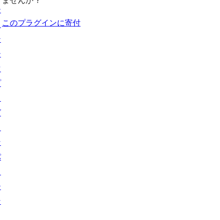
ませんか ?
ー
このプラグインに寄付
ス
テ
ー
マ
プ
ラ
グ
イ
ン
パ
タ
ー
ン