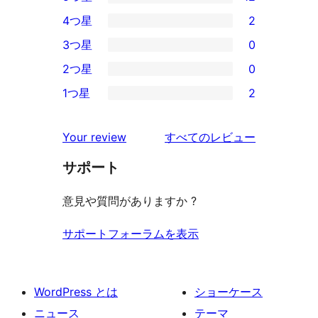
12
4つ星
2
5-
2
3つ星
0
星
4-
0
2つ星
0
レ
星
3-
0
ビ
1つ星
2
レ
星
2-
2
ュ
ビ
レ
星
1-
ー
を
ュ
Your review
すべてのレビュー
ビ
レ
星
見
ー
ュ
ビ
サポート
レ
る
ー
ュ
ビ
意見や質問がありますか ?
ー
ュ
ー
サポートフォーラムを表示
WordPress とは
ショーケース
ニュース
テーマ