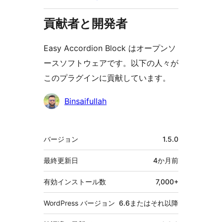
貢献者と開発者
Easy Accordion Block はオープンソ
ースソフトウェアです。以下の人々が
このプラグインに貢献しています。
貢
Binsaifullah
献
者
メ
バージョン
1.5.0
タ
最終更新日
4か月
前
有効インストール数
7,000+
WordPress バージョン
6.6またはそれ以降