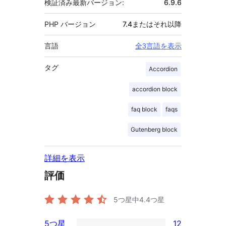
検証済み最新バージョン:
6.9.6
PHP バージョン
7.4またはそれ以降
言語
全3言語を表示
タグ
Accordion
accordion block
faq block
faqs
Gutenberg block
詳細を表示
評価
5つ星中
4.4
つ星
5つ星
12