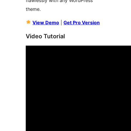
flawlessly with any WordPress
theme.
View Demo
|
Get Pro Version
Video Tutorial