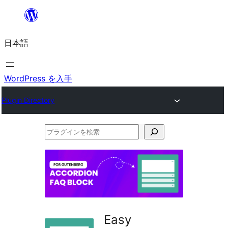
内
容
日本語
を
ス
キ
WordPress を入手
ッ
Plugin Directory
プ
プ
ラ
グ
イ
ン
を
Easy
検