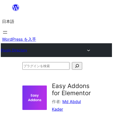
内
容
日本語
を
ス
キ
WordPress を入手
ッ
Plugin Directory
プ
プ
ラ
グ
Easy Addons
イ
for Elementor
ン
作者:
Md Abdul
を
Kader
検