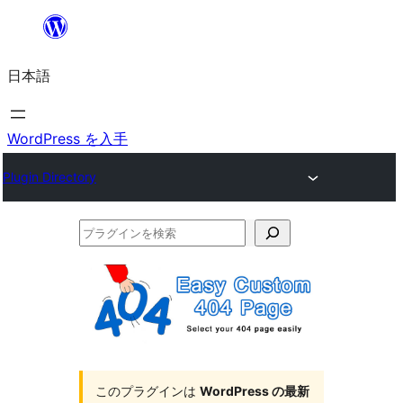
内
容
日本語
を
ス
キ
WordPress を入手
ッ
Plugin Directory
プ
プ
ラ
グ
イ
ン
を
このプラグインは
WordPress の最新
検