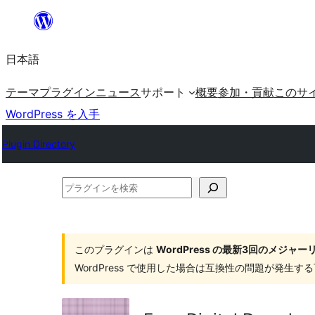
内
容
日本語
を
ス
テーマ
プラグイン
ニュース
サポート
概要
参加・貢献
このサ
キ
WordPress を入手
ッ
Plugin Directory
プ
プ
ラ
グ
イ
このプラグインは
WordPress の最新3回のメジ
WordPress で使用した場合は互換性の問題が発生
ン
を
検