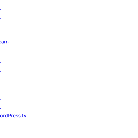
ー
ン
earn
サ
ポ
ー
ト
開
発
者
ordPress.tv
↗