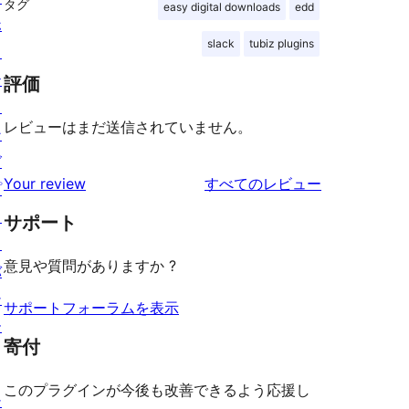
タグ
easy digital downloads
edd
ホ
slack
tubiz plugins
ス
テ
評価
ィ
レビューはまだ送信されていません。
ン
グ
を
Your review
すべてのレビュー
プ
見
ラ
サポート
る
イ
意見や質問がありますか ?
バ
シ
サポートフォーラムを表示
ー
寄付
このプラグインが今後も改善できるよう応援し
シ