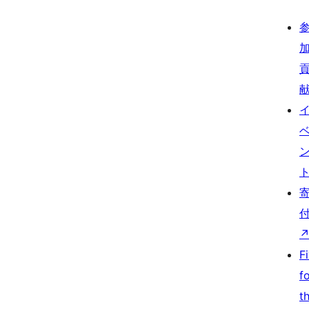
F
f
t