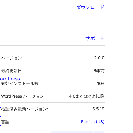
ダウンロード
サポート
メ
バージョン
2.0.0
タ
最終更新日
6年
前
ordPress
有効インストール数
10+
と
は
WordPress バージョン
4.0またはそれ以降
ニ
検証済み最新バージョン:
5.5.19
ュ
言語
English (US)
ー
ス