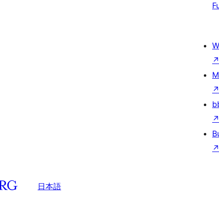
F
W
M
b
B
日本語