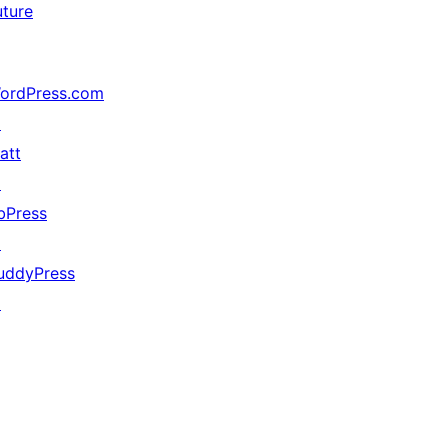
uture
ordPress.com
↗
att
↗
bPress
↗
uddyPress
↗