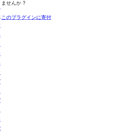
ませんか ?
ョ
ー
このプラグインに寄付
ケ
ー
ス
テ
ー
マ
プ
ラ
グ
イ
ン
パ
タ