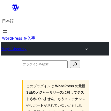
内
容
日本語
を
ス
キ
WordPress を入手
ッ
Plugin Directory
プ
プ
ラ
グ
イ
このプラグインは
WordPress の最新
3回のメジャーリリースに対してテス
ン
トされていません
。もうメンテナンス
を
やサポートがされていないかもしれ
検