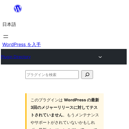
内
容
日本語
を
ス
キ
WordPress を入手
ッ
Plugin Directory
プ
プ
ラ
グ
イ
このプラグインは
WordPress の最新
3回のメジャーリリースに対してテス
ン
トされていません
。もうメンテナンス
を
やサポートがされていないかもしれ
検