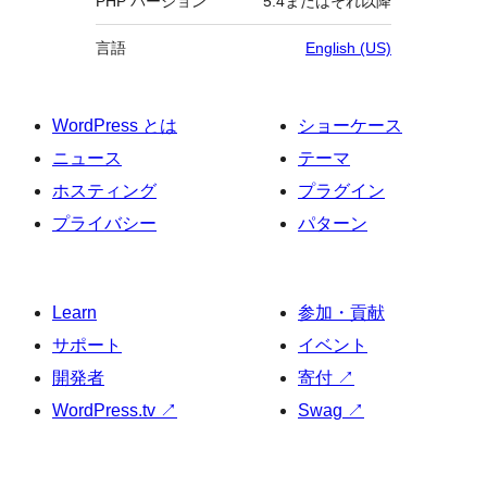
PHP バージョン
5.4またはそれ以降
言語
English (US)
WordPress とは
ショーケース
ニュース
テーマ
ホスティング
プラグイン
プライバシー
パターン
Learn
参加・貢献
サポート
イベント
開発者
寄付
↗
WordPress.tv
↗
Swag
↗