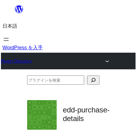
内
容
日本語
を
ス
キ
WordPress を入手
ッ
Plugin Directory
プ
プ
ラ
グ
イ
edd-purchase-
ン
details
を
検