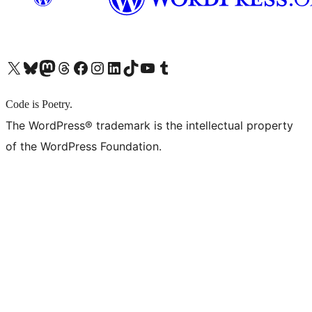
X (旧 Twitter) アカウントへ
Bluesky アカウントへ
Mastodon アカウントへ
Threads アカウントへ
Facebook ページへ
Instagram アカウントへ
LinkedIn アカウントへ
TikTok アカウントへ
YouTube チャンネルへ
Tumblr アカウントへ
Code is Poetry.
The WordPress® trademark is the intellectual property
of the WordPress Foundation.