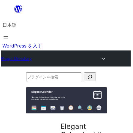
内
容
日本語
を
ス
キ
WordPress を入手
ッ
Plugin Directory
プ
プ
ラ
グ
イ
ン
を
Elegant
検