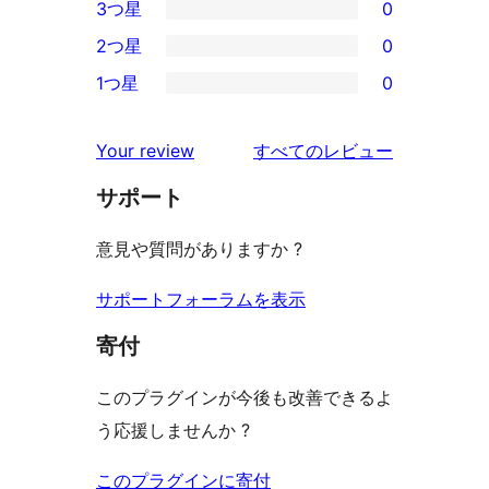
3つ星
0
星
4-
0
2つ星
0
レ
星
3-
0
ビ
1つ星
0
レ
星
2-
0
ュ
ビ
レ
星
1-
ー
を
ュ
Your review
すべてのレビュー
ビ
レ
星
見
ー
ュ
ビ
サポート
レ
る
ー
ュ
ビ
意見や質問がありますか ?
ー
ュ
ー
サポートフォーラムを表示
寄付
このプラグインが今後も改善できるよ
う応援しませんか ?
このプラグインに寄付