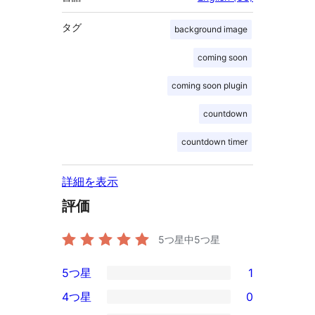
タグ
background image
coming soon
coming soon plugin
countdown
countdown timer
詳細を表示
評価
5つ星中
5
つ星
5つ星
1
1
4つ星
0
5-
0