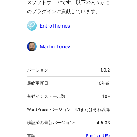
スソフトウェアです。以下の人々がこ
のプラグインに貢献しています。
貢
EntroThemes
献
者
Martin Tonev
メ
バージョン
1.0.2
タ
最終更新日
10年
前
有効インストール数
10+
WordPress バージョン
4.1またはそれ以降
検証済み最新バージョン:
4.5.33
言語
English (US)