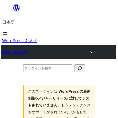
内
容
日本語
を
ス
キ
WordPress を入手
ッ
Plugin Directory
プ
プ
ラ
グ
イ
このプラグインは
WordPress の最新
3回のメジャーリリースに対してテス
ン
トされていません
。もうメンテナンス
を
やサポートがされていないかもしれ
検