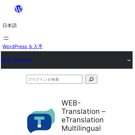
内
容
日本語
を
ス
キ
WordPress を入手
ッ
Plugin Directory
プ
プ
ラ
グ
WEB-
イ
Translation –
ン
eTranslation
を
Multilingual
検