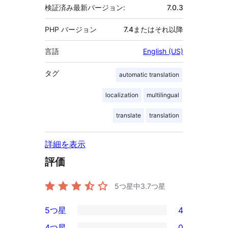
検証済み最新バージョン:
7.0.3
PHP バージョン
7.4またはそれ以降
言語
English (US)
タグ
automatic translation
localization
multilingual
translate
translation
詳細を表示
評価
5つ星中
3.7
つ星
5つ星
4
4
4つ星
0