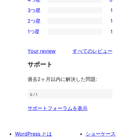
5-
0
3つ星
1
星
4-
1
2つ星
1
レ
星
3-
1
ビ
1つ星
1
レ
星
2-
1
ュ
ビ
レ
星
1-
ー
を
ュ
Your review
すべてのレビュー
ビ
レ
星
見
ー
ュ
ビ
サポート
レ
る
ー
ュ
ビ
過去2ヶ月以内に解決した問題:
ー
ュ
ー
0 / 1
サポートフォーラムを表示
WordPress とは
ショーケース