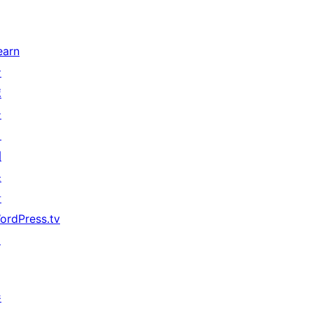
earn
サ
ポ
ー
ト
開
発
者
ordPress.tv
↗
参