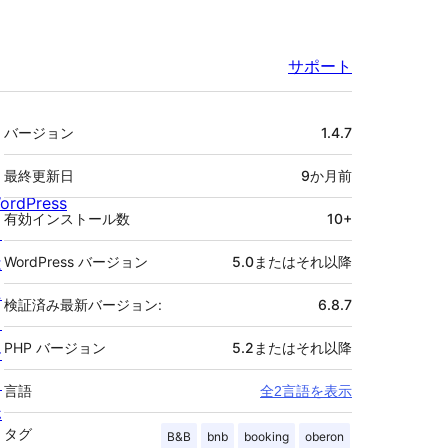
サポート
メ
バージョン
1.4.7
タ
最終更新日
9か月
前
ordPress
有効インストール数
10+
と
は
WordPress バージョン
5.0またはそれ以降
ニ
検証済み最新バージョン:
6.8.7
ュ
PHP バージョン
5.2またはそれ以降
ー
ス
言語
全2言語を表示
ホ
タグ
B&B
bnb
booking
oberon
ス