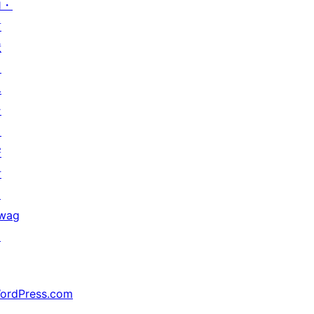
加・
貢
献
イ
ベ
ン
ト
寄
付
↗
wag
↗
ordPress.com