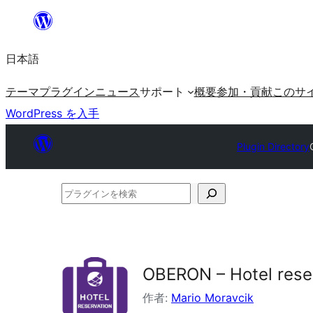
内
容
日本語
を
ス
テーマ
プラグイン
ニュース
サポート
概要
参加・貢献
このサ
キ
WordPress を入手
ッ
プ
Plugin Directory
プ
ラ
グ
イ
OBERON – Hotel rese
ン
を
作者:
Mario Moravcik