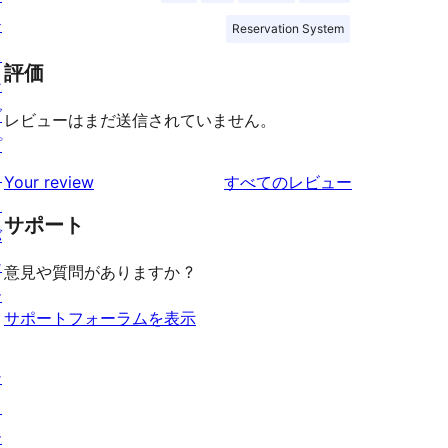
テ
Reservation System
ィ
評価
ン
グ
レビューはまだ送信されていません。
プ
ラ
を
Your review
すべてのレビュー
イ
見
サポート
バ
る
シ
意見や質問がありますか ?
ー
サポートフォーラムを表示
シ
ョ
ー