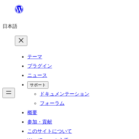
内
容
日本語
を
ス
キ
ッ
テーマ
プ
プラグイン
ニュース
サポート
ドキュメンテーション
フォーラム
概要
参加・貢献
このサイトについて