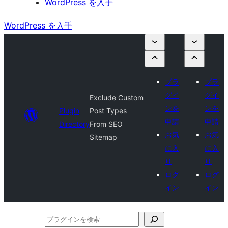
WordPress を入手
WordPress を入手
プラ
プラ
グイ
グイ
Exclude Custom
ンを
ンを
Plugin
Post Types
申請
申請
Directory
From SEO
お気
お気
Sitemap
に入
に入
り
り
ログ
ログ
イン
イン
プ