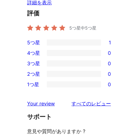
詳細を表示
評価
5つ星中
5
つ星
5つ星
1
1
4つ星
0
5-
0
3つ星
0
星
4-
0
2つ星
0
レ
星
3-
0
ビ
1つ星
0
レ
星
2-
0
ュ
ビ
レ
星
1-
ー
を
ュ
Your review
すべてのレビュー
ビ
レ
星
見
ー
ュ
ビ
サポート
レ
る
ー
ュ
ビ
意見や質問がありますか ?
ー
ュ