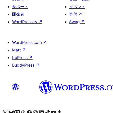
サポート
イベント
開発者
寄付
↗
WordPress.tv
↗
Swag
↗
WordPress.com
↗
Matt
↗
bbPress
↗
BuddyPress
↗
X (旧 Twitter) アカウントへ
Bluesky アカウントへ
Mastodon アカウントへ
Threads アカウントへ
Facebook ページへ
Instagram アカウントへ
LinkedIn アカウントへ
TikTok アカウントへ
YouTube チャンネルへ
Tumblr アカウントへ