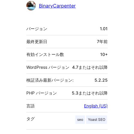
貢
BinaryCarpenter
献
者
メ
バージョン
1.01
タ
最終更新日
7年
前
有効インストール数
10+
WordPress バージョン
4.7またはそれ以降
検証済み最新バージョン:
5.2.25
PHP バージョン
5.3またはそれ以降
言語
English (US)
タグ
seo
Yoast SEO