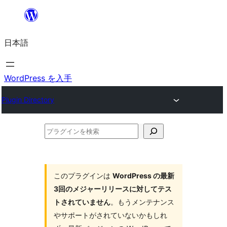
内
容
日本語
を
ス
キ
WordPress を入手
ッ
Plugin Directory
プ
プ
ラ
グ
イ
このプラグインは
WordPress の最新
3回のメジャーリリースに対してテス
ン
トされていません
。もうメンテナンス
を
やサポートがされていないかもしれ
検