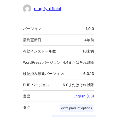
貢
plugifyofficial
献
者
メ
バージョン
1.0.0
タ
最終更新日
4年
前
有効インストール数
10未満
WordPress バージョン
4.4またはそれ以降
検証済み最新バージョン:
6.0.13
PHP バージョン
6.0またはそれ以降
言語
English (US)
タグ
extra product options