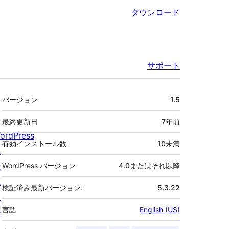
ダウンロード
サポート
メ
バージョン
1.5
タ
最終更新日
7年
前
ordPress
有効インストール数
10未満
と
は
WordPress バージョン
4.0またはそれ以降
ニ
検証済み最新バージョン:
5.3.22
ュ
言語
English (US)
ー
ス