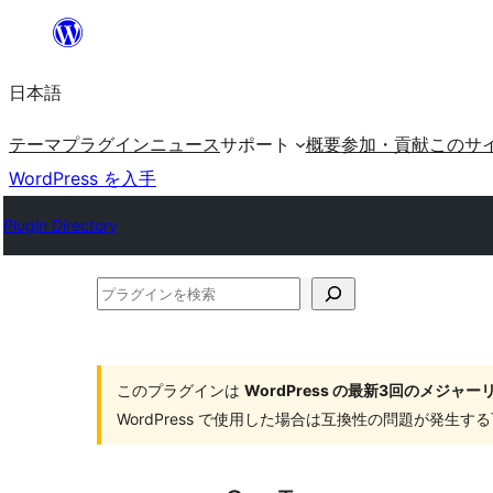
内
容
日本語
を
ス
テーマ
プラグイン
ニュース
サポート
概要
参加・貢献
このサ
キ
WordPress を入手
ッ
Plugin Directory
プ
プ
ラ
グ
イ
このプラグインは
WordPress の最新3回のメジ
WordPress で使用した場合は互換性の問題が発生
ン
を
検