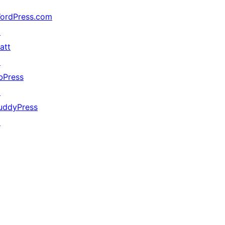
ordPress.com
↗
att
↗
bPress
↗
uddyPress
↗