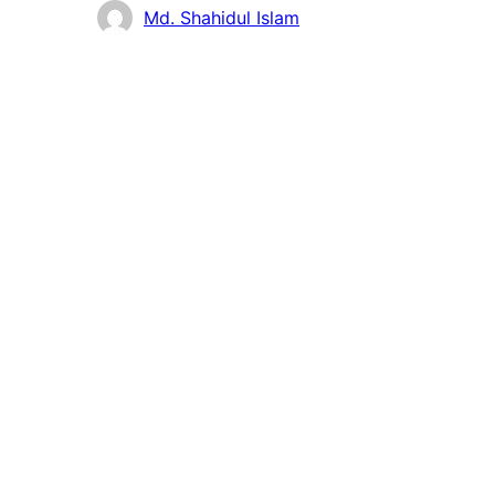
貢
Md. Shahidul Islam
献
者