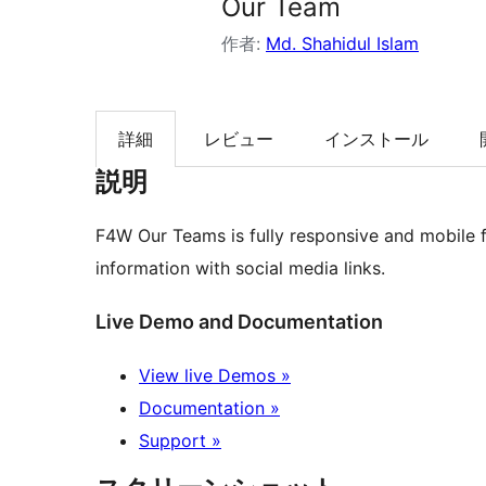
Our Team
索
作者:
Md. Shahidul Islam
詳細
レビュー
インストール
説明
F4W Our Teams is fully responsive and mobile f
information with social media links.
Live Demo and Documentation
View live Demos »
Documentation »
Support »