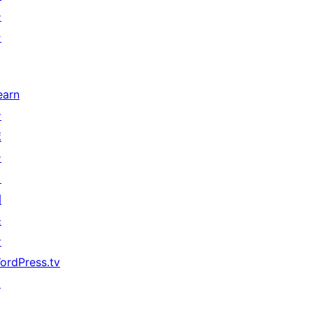
ー
ン
earn
サ
ポ
ー
ト
開
発
者
ordPress.tv
↗