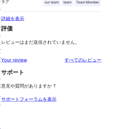
タグ
our team
team
Team Member
ホ
ス
詳細を表示
テ
評価
ィ
レビューはまだ送信されていません。
ン
グ
プ
を
Your review
すべてのレビュー
ラ
見
サポート
イ
る
バ
意見や質問がありますか ?
シ
サポートフォーラムを表示
ー
シ