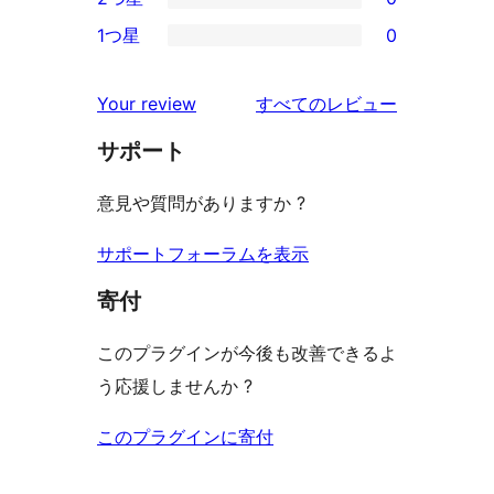
星
3-
0
ビ
1つ星
0
レ
星
2-
0
ュ
ビ
レ
星
1-
ー
を
ュ
Your review
すべてのレビュー
ビ
レ
星
見
ー
ュ
ビ
サポート
レ
る
ー
ュ
ビ
意見や質問がありますか ?
ー
ュ
ー
サポートフォーラムを表示
寄付
このプラグインが今後も改善できるよ
う応援しませんか ?
このプラグインに寄付