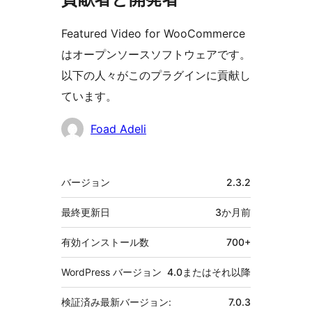
Featured Video for WooCommerce
はオープンソースソフトウェアです。
以下の人々がこのプラグインに貢献し
ています。
貢
Foad Adeli
献
者
メ
バージョン
2.3.2
タ
最終更新日
3か月
前
有効インストール数
700+
WordPress バージョン
4.0またはそれ以降
検証済み最新バージョン:
7.0.3