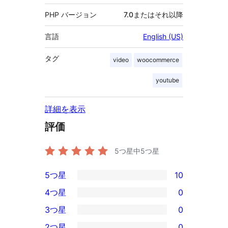
PHP バージョン
7.0またはそれ以降
言語
English (US)
タグ
video
woocommerce
youtube
詳細を表示
評価
5つ星中
5
つ星
5つ星
10
10
4つ星
0
5-
0
3つ星
0
星
4-
0
2つ星
0
レ