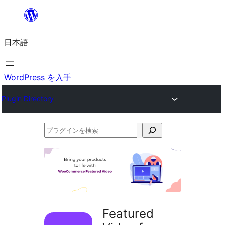
内
容
日本語
を
ス
キ
WordPress を入手
ッ
Plugin Directory
プ
プ
ラ
グ
イ
ン
を
Featured
検