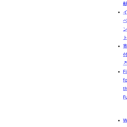
F
f
t
F
W