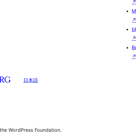
M
b
B
日本語
 the WordPress Foundation.