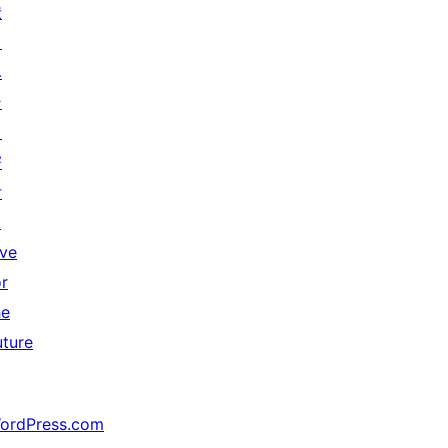
献
イ
ベ
ン
ト
寄
付
↗
ive
or
he
uture
ordPress.com