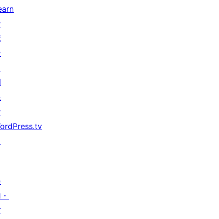
earn
サ
ポ
ー
ト
開
発
者
ordPress.tv
↗
参
加・
貢