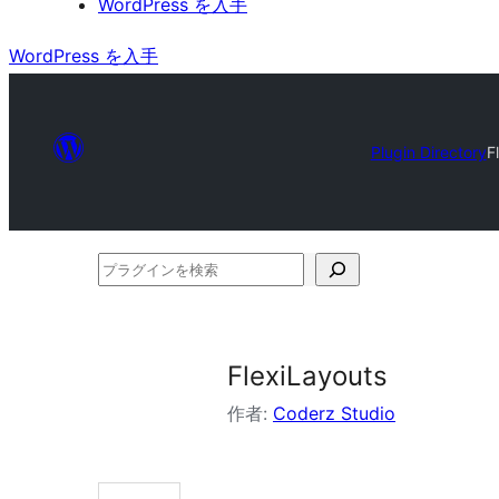
WordPress を入手
WordPress を入手
Plugin Directory
F
プ
ラ
グ
イ
FlexiLayouts
ン
作者:
Coderz Studio
を
検