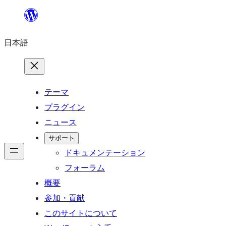
内
容
日本語
を
ス
キ
ッ
テーマ
プ
プラグイン
ニュース
サポート
ドキュメンテーション
フォーラム
概要
参加・貢献
このサイトについて