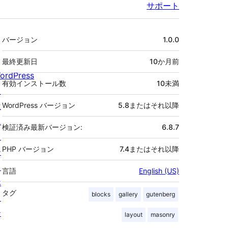
サポート
メ
バージョン
1.0.0
タ
最終更新日
10か月
前
ordPress
有効インストール数
10未満
と
は
WordPress バージョン
5.8またはそれ以降
ニ
検証済み最新バージョン:
6.8.7
ュ
PHP バージョン
7.4またはそれ以降
ー
ス
言語
English (US)
ホ
タグ
blocks
gallery
gutenberg
ス
テ
layout
masonry