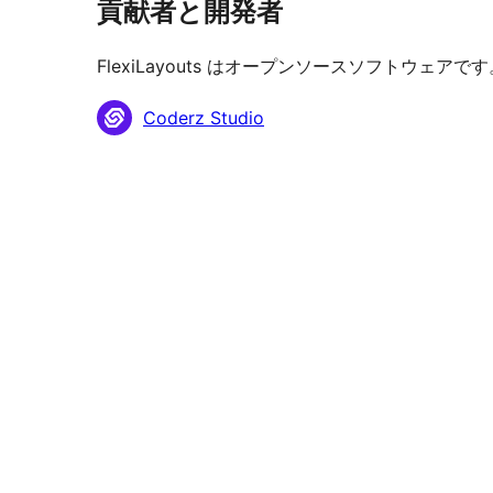
貢献者と開発者
FlexiLayouts はオープンソースソフトウ
貢
Coderz Studio
献
者