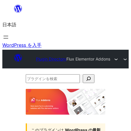
内
容
日本語
を
ス
キ
WordPress を入手
ッ
Plugin Directory
Flux Elementor Addons
プ
プ
ラ
グ
イ
ン
を
このプラグインは
WordPress の最新