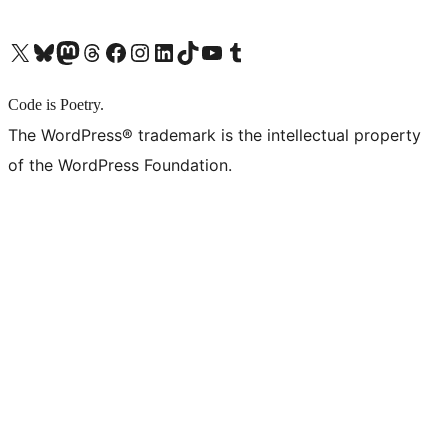
X (旧 Twitter) アカウントへ
Bluesky アカウントへ
Mastodon アカウントへ
Threads アカウントへ
Facebook ページへ
Instagram アカウントへ
LinkedIn アカウントへ
TikTok アカウントへ
YouTube チャンネルへ
Tumblr アカウントへ
Code is Poetry.
The WordPress® trademark is the intellectual property
of the WordPress Foundation.