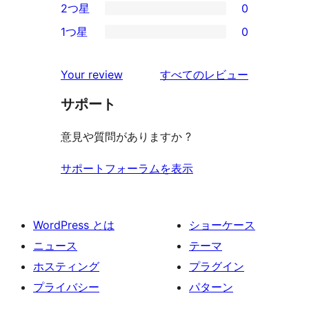
2つ星
0
レ
星
3-
0
ビ
1つ星
0
レ
星
2-
0
ュ
ビ
レ
星
1-
ー
を
ュ
Your review
すべてのレビュー
ビ
レ
星
見
ー
ュ
ビ
サポート
レ
る
ー
ュ
ビ
意見や質問がありますか ?
ー
ュ
ー
サポートフォーラムを表示
WordPress とは
ショーケース
ニュース
テーマ
ホスティング
プラグイン
プライバシー
パターン