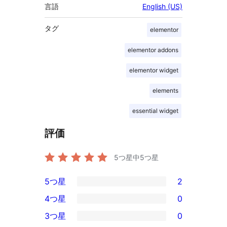
言語
English (US)
タグ
elementor
elementor addons
elementor widget
elements
essential widget
評価
5つ星中
5
つ星
5つ星
2
2
4つ星
0
5-
0
3つ星
0
星
4-
0