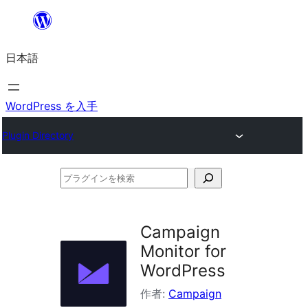
内
容
日本語
を
ス
キ
WordPress を入手
ッ
Plugin Directory
プ
プ
ラ
グ
Campaign
イ
Monitor for
ン
WordPress
を
作者:
Campaign
検