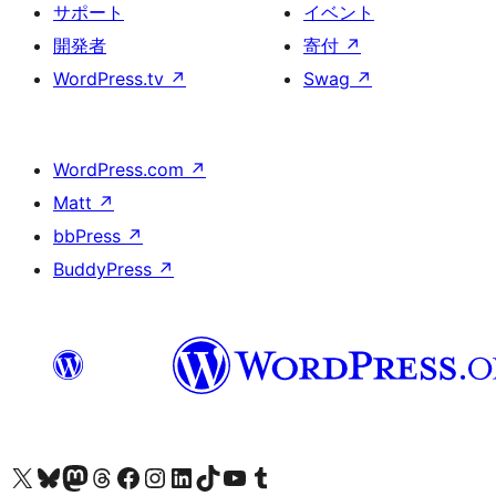
サポート
イベント
開発者
寄付
↗
WordPress.tv
↗
Swag
↗
WordPress.com
↗
Matt
↗
bbPress
↗
BuddyPress
↗
X (旧 Twitter) アカウントへ
Bluesky アカウントへ
Mastodon アカウントへ
Threads アカウントへ
Facebook ページへ
Instagram アカウントへ
LinkedIn アカウントへ
TikTok アカウントへ
YouTube チャンネルへ
Tumblr アカウントへ