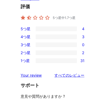
評価
5つ星中
1.7
つ星
5つ星
4
4
4つ星
3
5-
3
3つ星
0
星
4-
0
2つ星
2
レ
星
3-
2
ビ
1つ星
31
レ
星
2-
31
ュ
ビ
レ
星
1-
ー
を
ュ
Your review
すべてのレビュー
ビ
レ
星
見
ー
ュ
ビ
サポート
レ
る
ー
ュ
ビ
意見や質問がありますか ?
ー
ュ