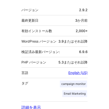
者
メ
バージョン
2.9.2
タ
最終更新日
3か月
前
有効インストール数
2,000+
WordPress バージョン
3.9またはそれ以降
検証済み最新バージョン:
6.9.6
PHP バージョン
5.3またはそれ以降
言語
English (US)
タグ
campaign monitor
Email Marketing
詳細を表示