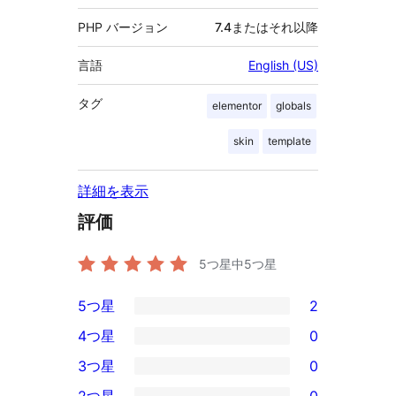
PHP バージョン
7.4またはそれ以降
言語
English (US)
タグ
elementor
globals
skin
template
詳細を表示
評価
5つ星中
5
つ星
5つ星
2
2
4つ星
0
5-
0
3つ星
0
星
4-
0