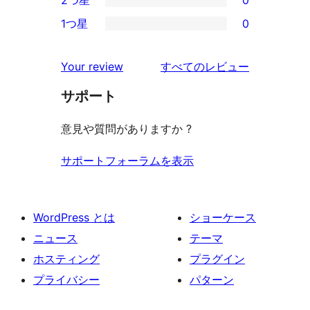
2つ星
0
レ
星
3-
0
ビ
1つ星
0
レ
星
2-
0
ュ
ビ
レ
星
1-
ー
を
ュ
Your review
すべてのレビュー
ビ
レ
星
見
ー
ュ
ビ
サポート
レ
る
ー
ュ
ビ
意見や質問がありますか ?
ー
ュ
ー
サポートフォーラムを表示
WordPress とは
ショーケース
ニュース
テーマ
ホスティング
プラグイン
プライバシー
パターン