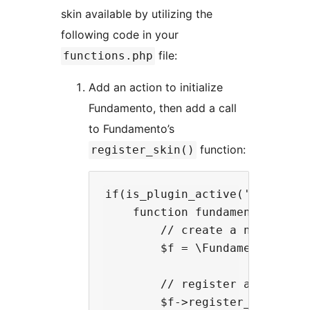
skin available by utilizing the
following code in your
file:
functions.php
Add an action to initialize
Fundamento, then add a call
to Fundamento’s
function:
register_skin()
if(is_plugin_active('fundament
    function fundamento_init()
        // create a new Fundam
        $f = \Fundamento\Plugi
        // register a new skin
        $f->register_skin([
