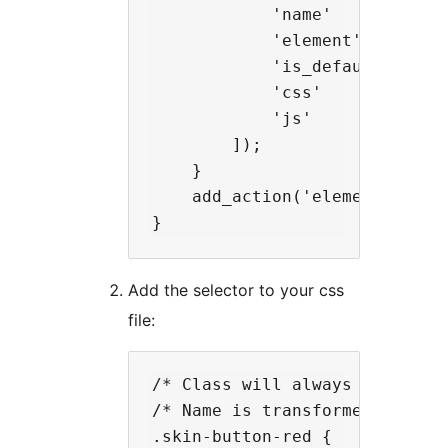
            'name'       => '
            'element'    => '
            'is_default' => t
            'css'        => g
            'js'         => g
        ]);

    }

    add_action('elementor/init
Add the selector to your css
file:
/* Class will always be .skin-
/* Name is transformed to lowe
.skin-button-red {
