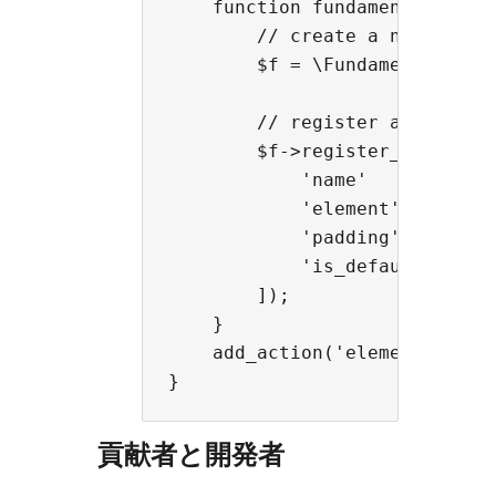
    function fundamento_init()
        // create a new Fundam
        $f = \Fundamento\Plugi
        // register a new skin
        $f->register_padding([
            'name'       => '
            'element'    => '
            'padding'    => '
            'is_default' => t
        ]);

    }

    add_action('elementor/init
貢献者と開発者