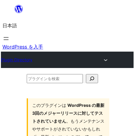
内
容
日本語
を
ス
キ
WordPress を入手
ッ
Plugin Directory
プ
プ
ラ
グ
イ
このプラグインは
WordPress の最新
3回のメジャーリリースに対してテス
ン
トされていません
。もうメンテナンス
を
やサポートがされていないかもしれ
検