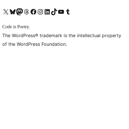
X (旧 Twitter) アカウントへ
Bluesky アカウントへ
Mastodon アカウントへ
Threads アカウントへ
Facebook ページへ
Instagram アカウントへ
LinkedIn アカウントへ
TikTok アカウントへ
YouTube チャンネルへ
Tumblr アカウントへ
Code is Poetry.
The WordPress® trademark is the intellectual property
of the WordPress Foundation.