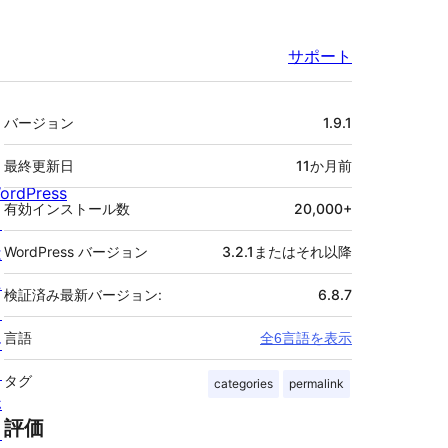
サポート
メ
バージョン
1.9.1
タ
最終更新日
11か月
前
ordPress
有効インストール数
20,000+
と
は
WordPress バージョン
3.2.1またはそれ以降
ニ
検証済み最新バージョン:
6.8.7
ュ
言語
全6言語を表示
ー
ス
タグ
categories
permalink
ホ
評価
ス