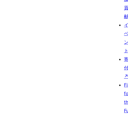
F
f
t
F