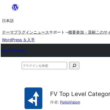
内
容
日本語
を
ス
テーマ
プラグイン
ニュース
サポート
概要
参加・貢献
このサ
キ
WordPress を入手
ッ
Plugin Directory
プ
プ
ラ
グ
イ
FV Top Level Categor
ン
を
作者:
FolioVision
検