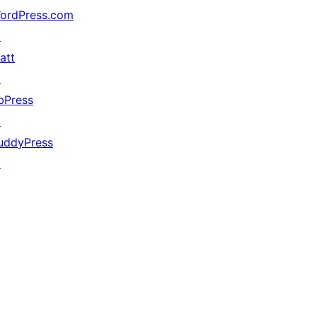
ordPress.com
↗
att
↗
bPress
↗
uddyPress
↗