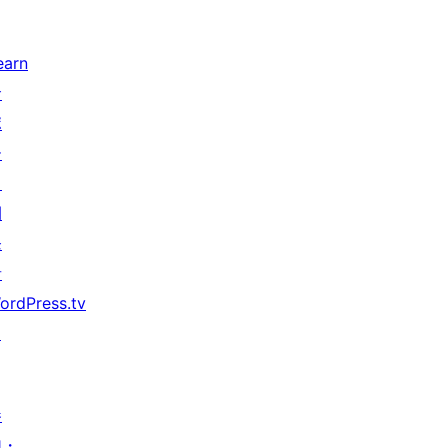
earn
サ
ポ
ー
ト
開
発
者
ordPress.tv
↗
参
加・