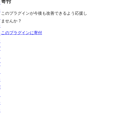
寄付
ケ
ー
このプラグインが今後も改善できるよう応援し
ス
ませんか ?
テ
このプラグインに寄付
ー
マ
プ
ラ
グ
イ
ン
パ
タ
ー
ン