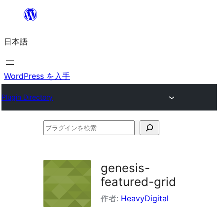
内
容
日本語
を
ス
キ
WordPress を入手
ッ
Plugin Directory
プ
プ
ラ
グ
genesis-
イ
featured-grid
ン
作者:
HeavyDigital
を
検