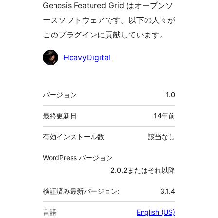
Genesis Featured Grid はオープンソ
ースソフトウェアです。以下の人々が
このプラグインに貢献しています。
貢
HeavyDigital
献
者
メ
バージョン
1.0
タ
最終更新日
14年
前
有効インストール数
該当なし
WordPress バージョン
2.0.2またはそれ以降
検証済み最新バージョン:
3.1.4
言語
English (US)