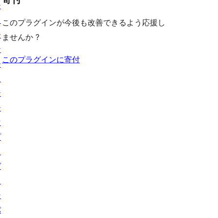
シ
ョ
このプラグインが今後も改善できるよう応援し
ー
ませんか ?
ケ
このプラグインに寄付
ー
ス
テ
ー
マ
プ
ラ
グ
イ
ン
パ