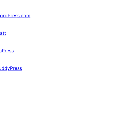
ordPress.com
↗
att
↗
bPress
↗
uddyPress
↗