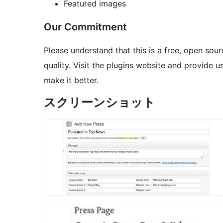
Featured images
Our Commitment
Please understand that this is a free, open source plugin. Still, we are committe
quality. Visit the plugins website and provide us feedback. We want your input and do strive to
make it better.
スクリーンショット