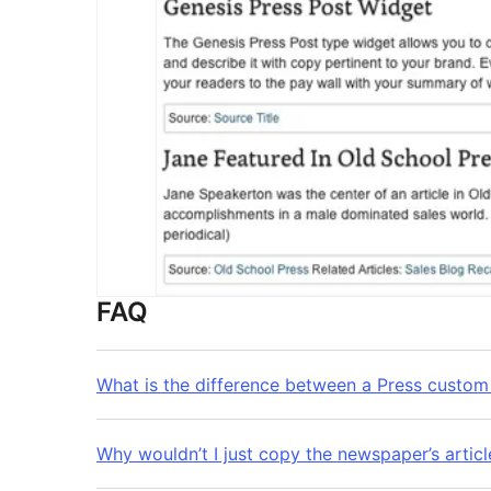
FAQ
What is the difference between a Press custo
Why wouldn’t I just copy the newspaper’s arti