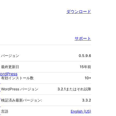
ダウンロード
サポート
メ
バージョン
0.5.9.6
タ
最終更新日
15年
前
ordPress
有効インストール数
10+
と
は
WordPress バージョン
3.2.1またはそれ以降
ニ
検証済み最新バージョン:
3.3.2
ュ
言語
English (US)
ー