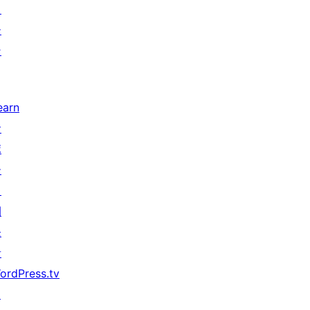
タ
ー
ン
earn
サ
ポ
ー
ト
開
発
者
ordPress.tv
↗