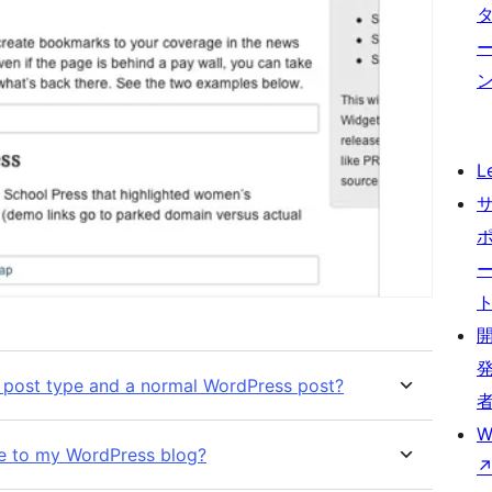
L
m post type and a normal WordPress post?
W
cle to my WordPress blog?