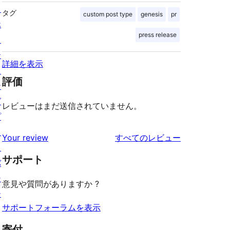
ス
タグ
custom post type
genesis
pr
ホ
press release
ス
テ
詳細を表示
ィ
評価
ン
グ
レビューはまだ送信されていません。
プ
ラ
を
Your review
すべてのレビュー
イ
見
サポート
バ
る
シ
意見や質問がありますか ?
ー
サポートフォーラムを表示
寄付