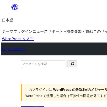
内
容
日本語
を
ス
テーマ
プラグイン
ニュース
サポート
概要
参加・貢献
このサ
キ
WordPress を入手
ッ
Plugin Directory
プ
プ
ラ
グ
イ
このプラグインは
WordPress の最新3回のメジ
ン
WordPress で使用した場合は互換性の問題が発生
を
検