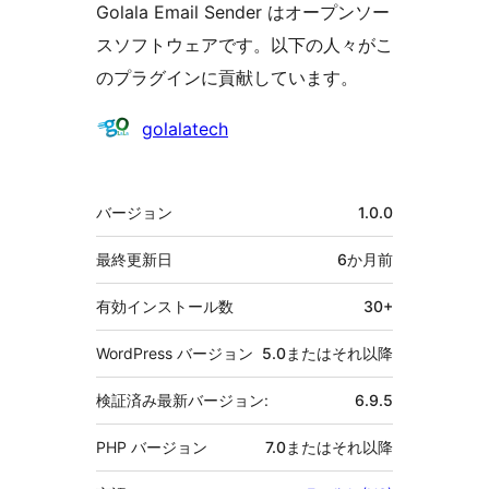
Golala Email Sender はオープンソー
スソフトウェアです。以下の人々がこ
のプラグインに貢献しています。
貢
golalatech
献
者
メ
バージョン
1.0.0
タ
最終更新日
6か月
前
有効インストール数
30+
WordPress バージョン
5.0またはそれ以降
検証済み最新バージョン:
6.9.5
PHP バージョン
7.0またはそれ以降