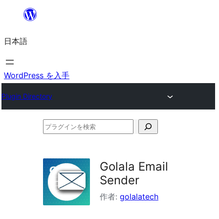
内
容
日本語
を
ス
キ
WordPress を入手
ッ
Plugin Directory
プ
プ
ラ
グ
Golala Email
イ
Sender
ン
作者:
golalatech
を
検