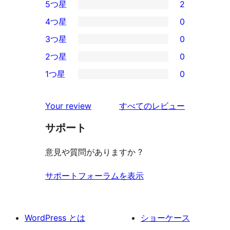
5つ星
2
2
4つ星
0
5-
0
3つ星
0
星
4-
0
2つ星
0
レ
星
3-
0
ビ
1つ星
0
レ
星
2-
0
ュ
ビ
レ
星
1-
ー
を
ュ
Your review
すべてのレビュー
ビ
レ
星
見
ー
ュ
ビ
サポート
レ
る
ー
ュ
ビ
意見や質問がありますか ?
ー
ュ
ー
サポートフォーラムを表示
WordPress とは
ショーケース