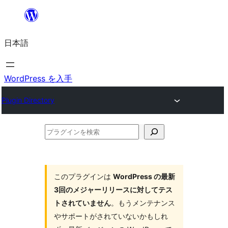
内
容
日本語
を
ス
キ
WordPress を入手
ッ
Plugin Directory
プ
プ
ラ
グ
イ
このプラグインは
WordPress の最新
3回のメジャーリリースに対してテス
ン
トされていません
。もうメンテナンス
を
やサポートがされていないかもしれ
検