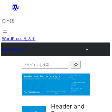
内
容
日本語
を
ス
キ
WordPress を入手
ッ
Plugin Directory
プ
プ
ラ
グ
イ
ン
を
Header and
検