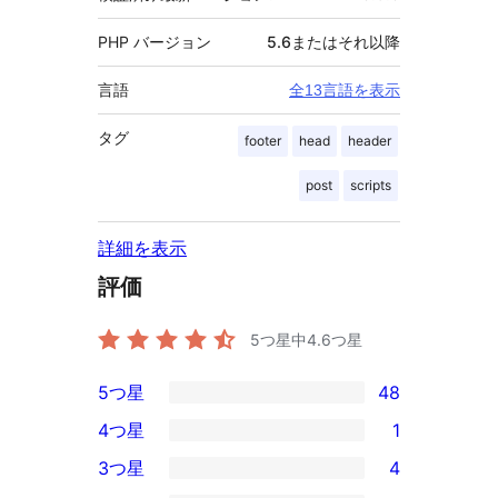
PHP バージョン
5.6またはそれ以降
言語
全13言語を表示
タグ
footer
head
header
post
scripts
詳細を表示
評価
5つ星中
4.6
つ星
5つ星
48
48
4つ星
1
5-
1
3つ星
4
星
4-
4