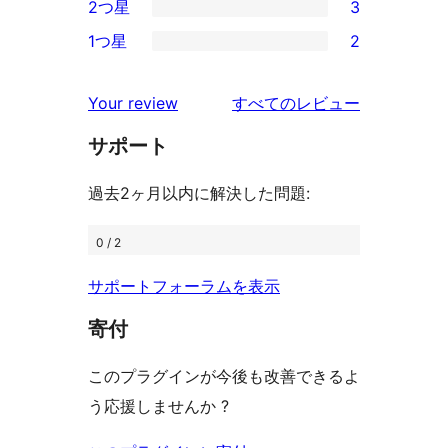
2つ星
3
レ
星
3-
3
ビ
1つ星
2
レ
星
2-
2
ュ
ビ
レ
星
1-
ー
を
ュ
Your review
すべてのレビュー
ビ
レ
星
見
ー
ュ
ビ
サポート
レ
る
ー
ュ
ビ
過去2ヶ月以内に解決した問題:
ー
ュ
ー
0 / 2
サポートフォーラムを表示
寄付
このプラグインが今後も改善できるよ
う応援しませんか ?