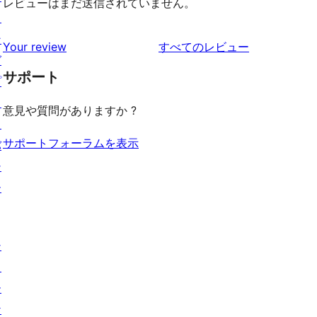
レビューはまだ送信されていません。
ィ
ン
を
Your review
すべてのレビュー
グ
見
サポート
プ
る
ラ
意見や質問がありますか ?
イ
サポートフォーラムを表示
バ
シ
ー
シ
ョ
ー
ケ