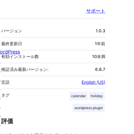
サポート
メ
バージョン
1.0.3
タ
最終更新日
1年
前
ordPress
有効インストール数
10未満
と
は
検証済み最新バージョン:
6.8.7
ニ
言語
English (US)
ュ
タグ
ー
calendar
holiday
ス
wordpress plugin
ホ
評価
ス
テ