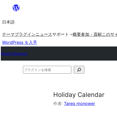
内
容
日本語
を
ス
テーマ
プラグイン
ニュース
サポート
概要
参加・貢献
このサ
キ
WordPress を入手
ッ
Plugin Directory
プ
プ
ラ
グ
イ
Holiday Calendar
ン
作者:
Tareq monower
を
検