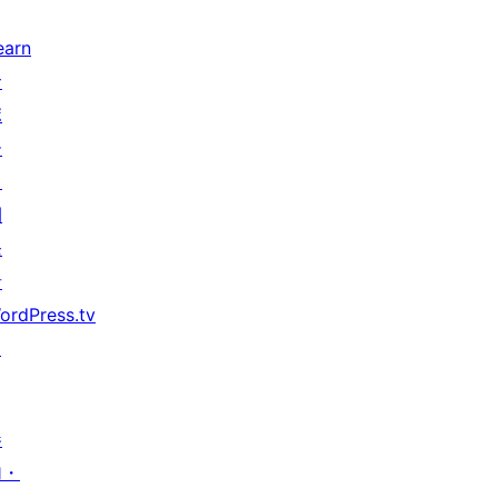
earn
サ
ポ
ー
ト
開
発
者
ordPress.tv
↗
参
加・