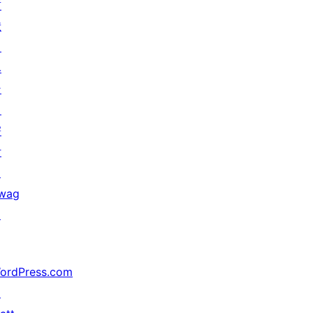
貢
献
イ
ベ
ン
ト
寄
付
↗
wag
↗
ordPress.com
↗