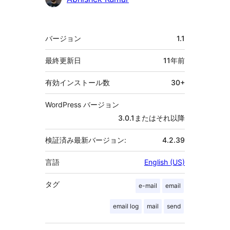
献
者
メ
バージョン
1.1
タ
最終更新日
11年
前
有効インストール数
30+
WordPress バージョン
3.0.1またはそれ以降
検証済み最新バージョン:
4.2.39
言語
English (US)
タグ
e-mail
email
email log
mail
send