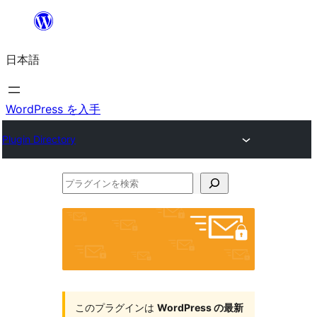
内
容
日本語
を
ス
キ
WordPress を入手
ッ
Plugin Directory
プ
プ
ラ
グ
イ
ン
を
このプラグインは
WordPress の最新
検