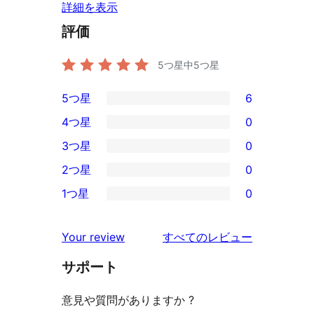
詳細を表示
評価
5つ星中
5
つ星
5つ星
6
6
4つ星
0
5-
0
3つ星
0
星
4-
0
2つ星
0
レ
星
3-
0
ビ
1つ星
0
レ
星
2-
0
ュ
ビ
レ
星
1-
ー
を
ュ
Your review
すべてのレビュー
ビ
レ
星
見
ー
ュ
ビ
サポート
レ
る
ー
ュ
ビ
意見や質問がありますか ?
ー
ュ