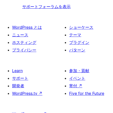
ー
サポートフォーラムを表示
WordPress とは
ショーケース
ニュース
テーマ
ホスティング
プラグイン
プライバシー
パターン
Learn
参加・貢献
サポート
イベント
開発者
寄付
↗
WordPress.tv
↗
Five for the Future