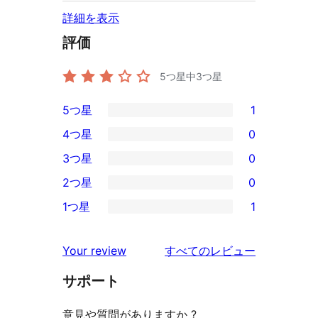
詳細を表示
評価
5つ星中
3
つ星
5つ星
1
1
4つ星
0
5-
0
3つ星
0
星
4-
0
2つ星
0
レ
星
3-
0
ビ
1つ星
1
レ
星
2-
1
ュ
ビ
レ
星
1-
ー
を
ュ
Your review
すべてのレビュー
ビ
レ
星
見
ー
ュ
ビ
サポート
レ
る
ー
ュ
ビ
意見や質問がありますか ?