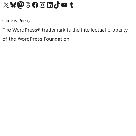
X (旧 Twitter) アカウントへ
Bluesky アカウントへ
Mastodon アカウントへ
Threads アカウントへ
Facebook ページへ
Instagram アカウントへ
LinkedIn アカウントへ
TikTok アカウントへ
YouTube チャンネルへ
Tumblr アカウントへ
Code is Poetry.
The WordPress® trademark is the intellectual property
of the WordPress Foundation.