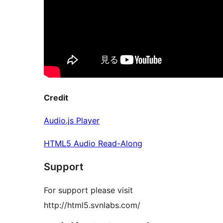
Credit
Audio.js Player
HTML5 Audio Read-Along
Support
For support please visit
http://html5.svnlabs.com/