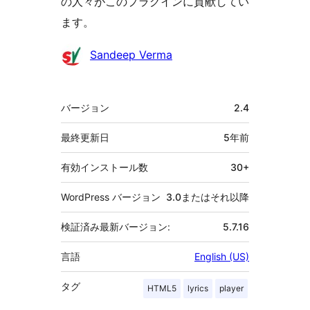
の人々がこのプラグインに貢献してい
ます。
貢
Sandeep Verma
献
者
メ
バージョン
2.4
タ
最終更新日
5年
前
有効インストール数
30+
WordPress バージョン
3.0またはそれ以降
検証済み最新バージョン:
5.7.16
言語
English (US)
タグ
HTML5
lyrics
player