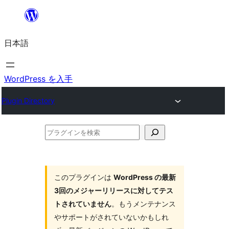
内
容
日本語
を
ス
キ
WordPress を入手
ッ
Plugin Directory
プ
プ
ラ
グ
イ
このプラグインは
WordPress の最新
3回のメジャーリリースに対してテス
ン
トされていません
。もうメンテナンス
を
やサポートがされていないかもしれ
検