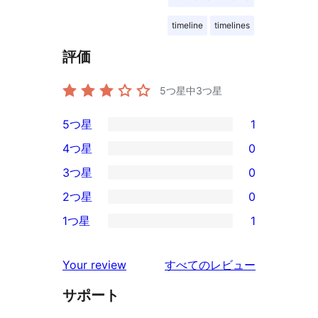
timeline
timelines
評価
5つ星中
3
つ星
5つ星
1
1
4つ星
0
5-
0
3つ星
0
星
4-
0
2つ星
0
レ
星
3-
0
ビ
1つ星
1
レ
星
2-
1
ュ
ビ
レ
星
1-
ー
を
ュ
Your review
すべてのレビュー
ビ
レ
星
見
ー
ュ
ビ
サポート
レ
る
ー
ュ
ビ