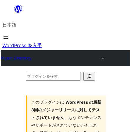
内
容
日本語
を
ス
キ
WordPress を入手
ッ
Plugin Directory
プ
プ
ラ
グ
イ
このプラグインは
WordPress の最新
3回のメジャーリリースに対してテス
ン
トされていません
。もうメンテナンス
を
やサポートがされていないかもしれ
検