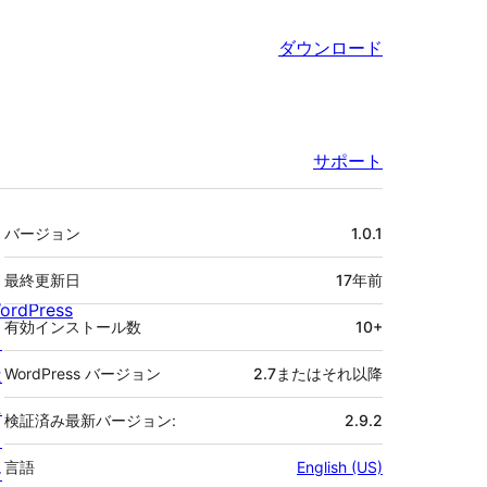
ダウンロード
サポート
メ
バージョン
1.0.1
タ
最終更新日
17年
前
ordPress
有効インストール数
10+
と
は
WordPress バージョン
2.7またはそれ以降
ニ
検証済み最新バージョン:
2.9.2
ュ
言語
English (US)
ー