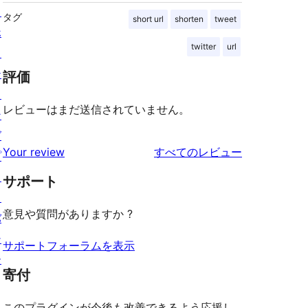
ス
タグ
short url
shorten
tweet
ホ
twitter
url
ス
テ
評価
ィ
レビューはまだ送信されていません。
ン
グ
を
Your review
すべてのレビュー
プ
見
ラ
サポート
る
イ
意見や質問がありますか ?
バ
シ
サポートフォーラムを表示
ー
寄付
このプラグインが今後も改善できるよう応援し