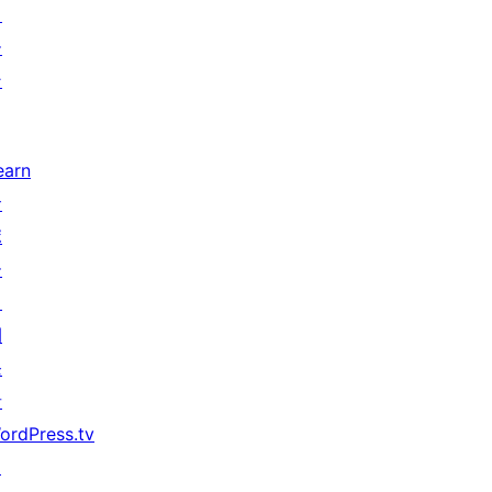
タ
ー
ン
earn
サ
ポ
ー
ト
開
発
者
ordPress.tv
↗