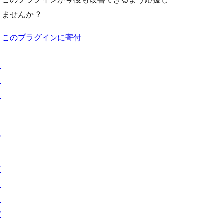
シ
ませんか ?
ョ
ー
このプラグインに寄付
ケ
ー
ス
テ
ー
マ
プ
ラ
グ
イ
ン
パ