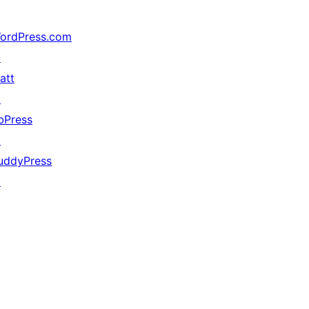
ordPress.com
↗
att
↗
bPress
↗
uddyPress
↗