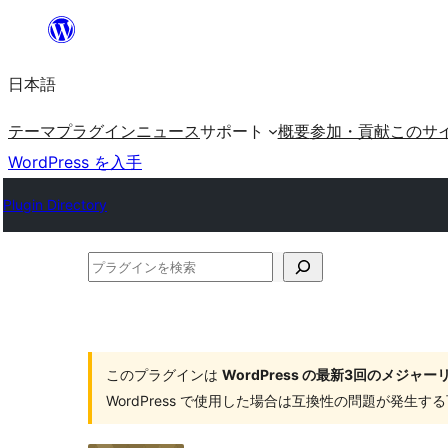
内
容
日本語
を
ス
テーマ
プラグイン
ニュース
サポート
概要
参加・貢献
このサ
キ
WordPress を入手
ッ
Plugin Directory
プ
プ
ラ
グ
イ
このプラグインは
WordPress の最新3回のメジ
ン
WordPress で使用した場合は互換性の問題が発生
を
検