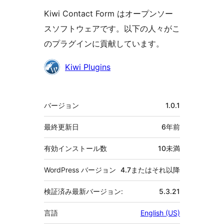
Kiwi Contact Form はオープンソー
スソフトウェアです。以下の人々がこ
のプラグインに貢献しています。
貢
Kiwi Plugins
献
者
メ
バージョン
1.0.1
タ
最終更新日
6年
前
有効インストール数
10未満
WordPress バージョン
4.7またはそれ以降
検証済み最新バージョン:
5.3.21
言語
English (US)