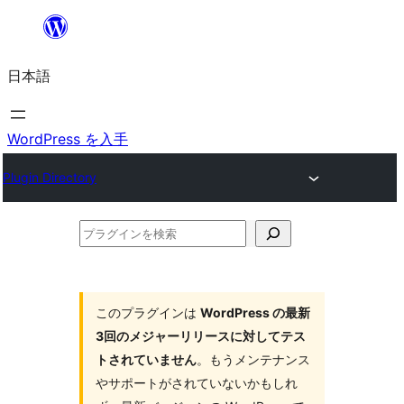
内
容
日本語
を
ス
キ
WordPress を入手
ッ
Plugin Directory
プ
プ
ラ
グ
イ
このプラグインは
WordPress の最新
3回のメジャーリリースに対してテス
ン
トされていません
。もうメンテナンス
を
やサポートがされていないかもしれ
検