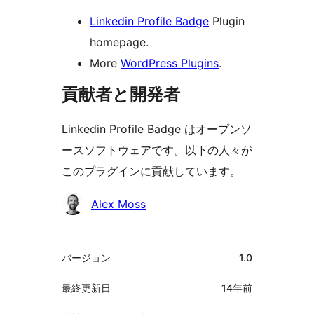
Linkedin Profile Badge
Plugin
homepage.
More
WordPress Plugins
.
貢献者と開発者
Linkedin Profile Badge はオープンソ
ースソフトウェアです。以下の人々が
このプラグインに貢献しています。
貢
Alex Moss
献
者
メ
バージョン
1.0
タ
最終更新日
14年
前