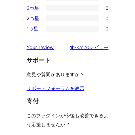
5-
0
3つ星
0
星
4-
0
2つ星
0
レ
星
3-
0
ビ
1つ星
0
レ
星
2-
0
ュ
ビ
レ
星
1-
ー
を
ュ
Your review
すべてのレビュー
ビ
レ
星
見
ー
ュ
ビ
サポート
レ
る
ー
ュ
ビ
意見や質問がありますか ?
ー
ュ
ー
サポートフォーラムを表示
寄付
このプラグインが今後も改善できるよ
う応援しませんか ?