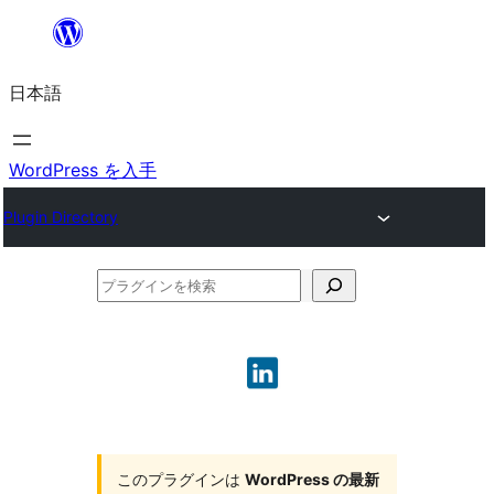
内
容
日本語
を
ス
キ
WordPress を入手
ッ
Plugin Directory
プ
プ
ラ
グ
イ
ン
を
このプラグインは
WordPress の最新
検