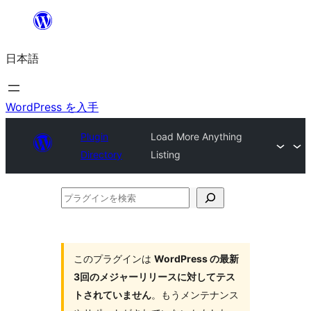
内
容
日本語
を
ス
キ
WordPress を入手
ッ
Plugin
Load More Anything
プ
Directory
Listing
プ
ラ
グ
イ
このプラグインは
WordPress の最新
3回のメジャーリリースに対してテス
ン
トされていません
。もうメンテナンス
を