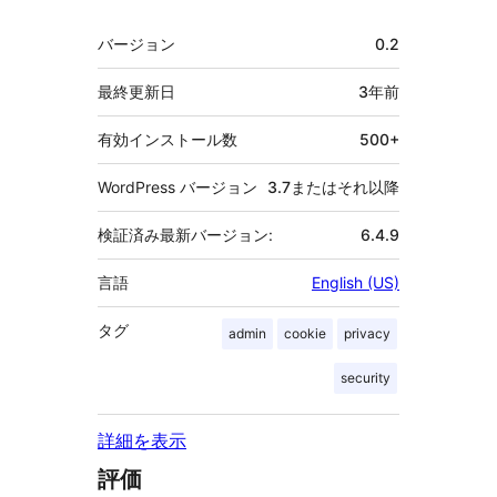
者
メ
バージョン
0.2
タ
最終更新日
3年
前
有効インストール数
500+
WordPress バージョン
3.7またはそれ以降
検証済み最新バージョン:
6.4.9
言語
English (US)
タグ
admin
cookie
privacy
security
詳細を表示
評価