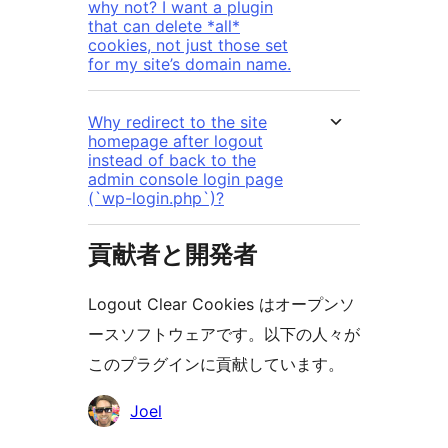
why not? I want a plugin
that can delete *all*
cookies, not just those set
for my site’s domain name.
Why redirect to the site
homepage after logout
instead of back to the
admin console login page
(`wp-login.php`)?
貢献者と開発者
Logout Clear Cookies はオープンソ
ースソフトウェアです。以下の人々が
このプラグインに貢献しています。
貢
Joel
献