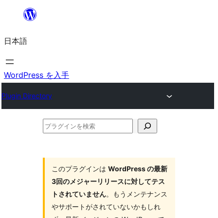
内
容
日本語
を
ス
キ
WordPress を入手
ッ
Plugin Directory
プ
プ
ラ
グ
イ
このプラグインは
WordPress の最新
3回のメジャーリリースに対してテス
ン
トされていません
。もうメンテナンス
を
やサポートがされていないかもしれ
検