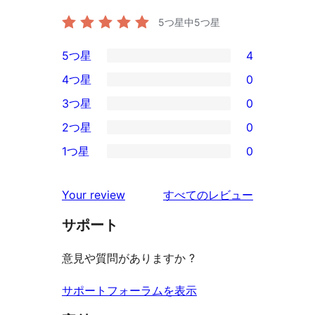
5つ星中
5
つ星
5つ星
4
4
4つ星
0
5-
0
3つ星
0
星
4-
0
2つ星
0
レ
星
3-
0
ビ
1つ星
0
レ
星
2-
0
ュ
ビ
レ
星
1-
ー
を
ュ
Your review
すべてのレビュー
ビ
レ
星
見
ー
ュ
ビ
サポート
レ
る
ー
ュ
ビ
意見や質問がありますか ?
ー
ュ
ー
サポートフォーラムを表示