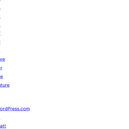
ベ
ン
ト
寄
付
↗
ive
or
he
uture
ordPress.com
↗
att