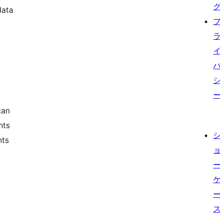
data
can
nts
nts