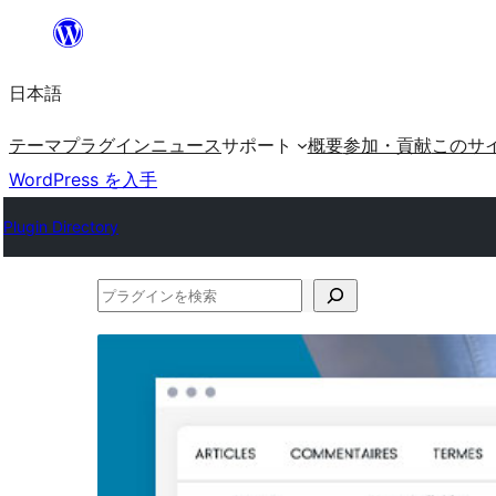
内
容
日本語
を
ス
テーマ
プラグイン
ニュース
サポート
概要
参加・貢献
このサ
キ
WordPress を入手
ッ
Plugin Directory
プ
プ
ラ
グ
イ
ン
を
検