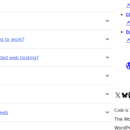
b
B
ng to work?
ded web hosting?
X (旧 Twitter) アカウントへ
Bluesky アカウントへ
Mast
Code is 
 web
The Wo
WordPr