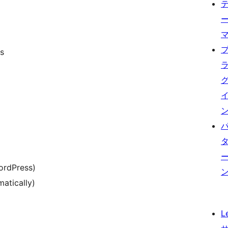
s
ordPress)
atically)
L