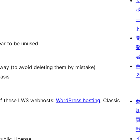
pear to be unused.
W
 way (to avoid deleting them by mistake)
asis
 of these LWS webhosts:
WordPress hosting
, Classic
ublic License.