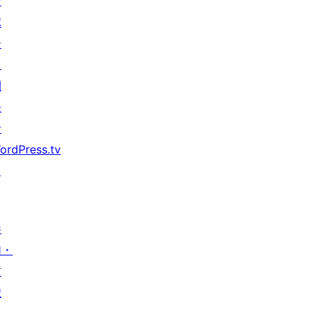
サ
ポ
ー
ト
開
発
者
ordPress.tv
↗
参
加・
貢
献
イ