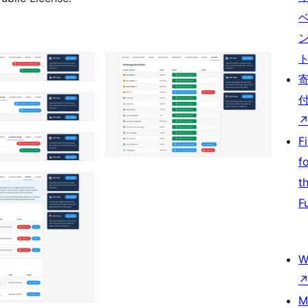
F
f
t
F
W
M