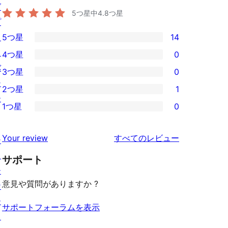
グ
5つ星中
4.8
つ星
プ
ラ
5つ星
14
14
イ
4つ星
0
5-
0
バ
3つ星
0
星
4-
0
シ
2つ星
1
レ
星
3-
1
ー
ビ
1つ星
0
レ
星
2-
0
ュ
ビ
レ
星
1-
ー
を
ュ
Your review
すべてのレビュー
ビ
シ
レ
星
見
ー
ュ
ョ
ビ
サポート
レ
る
ー
ー
ュ
ビ
意見や質問がありますか ?
ケ
ー
ュ
ー
ー
サポートフォーラムを表示
ス