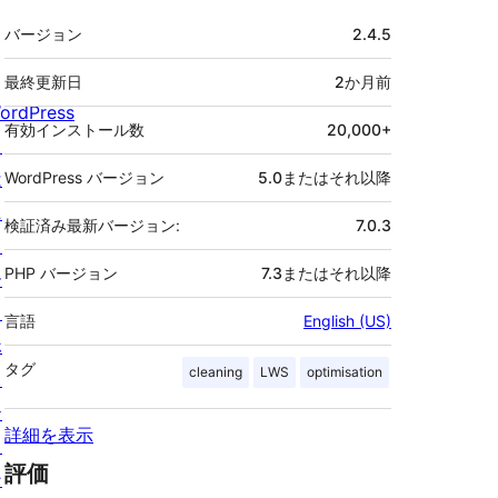
メ
バージョン
2.4.5
タ
最終更新日
2か月
前
ordPress
有効インストール数
20,000+
と
は
WordPress バージョン
5.0またはそれ以降
ニ
検証済み最新バージョン:
7.0.3
ュ
PHP バージョン
7.3またはそれ以降
ー
ス
言語
English (US)
ホ
タグ
cleaning
LWS
optimisation
ス
テ
詳細を表示
ィ
評価
ン