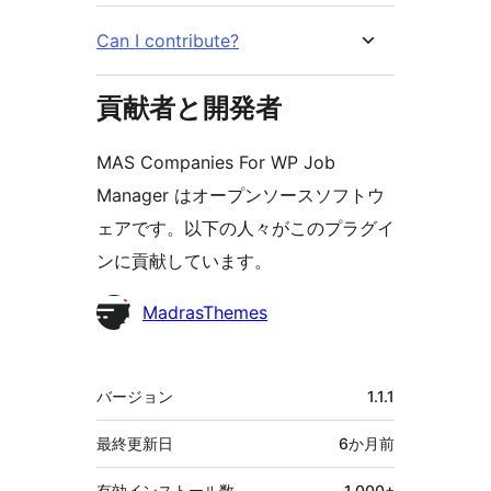
Can I contribute?
貢献者と開発者
MAS Companies For WP Job
Manager はオープンソースソフトウ
ェアです。以下の人々がこのプラグイ
ンに貢献しています。
貢
MadrasThemes
献
者
メ
バージョン
1.1.1
タ
最終更新日
6か月
前
有効インストール数
1,000+