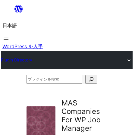
内
容
日本語
を
ス
キ
WordPress を入手
ッ
Plugin Directory
プ
プ
ラ
グ
MAS
イ
Companies
ン
For WP Job
を
Manager
検