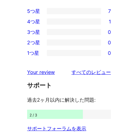
5つ星
7
7
4つ星
1
5-
1
3つ星
0
星
4-
0
2つ星
0
レ
星
3-
0
ビ
1つ星
0
レ
星
2-
0
ュ
ビ
レ
星
1-
ー
を
ュ
Your review
すべてのレビュー
ビ
レ
星
見
ー
ュ
ビ
サポート
レ
る
ー
ュ
ビ
過去2ヶ月以内に解決した問題:
ー
ュ
ー
2 / 3
サポートフォーラムを表示